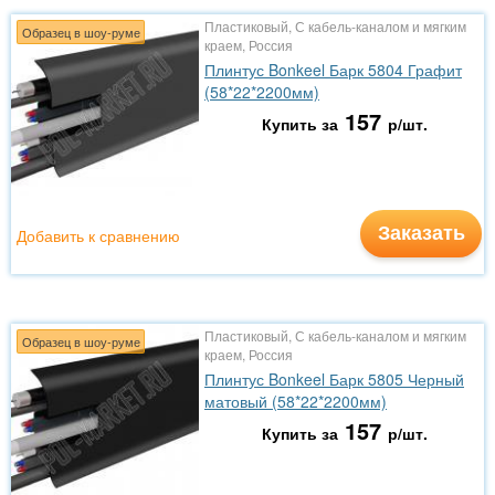
Пластиковый, С кабель-каналом и мягким
Образец в шоу-руме
краем, Россия
Плинтус Bonkeel Барк 5804 Графит
(58*22*2200мм)
157
Купить за
р/шт.
Заказать
Добавить к сравнению
Пластиковый, С кабель-каналом и мягким
Образец в шоу-руме
краем, Россия
Плинтус Bonkeel Барк 5805 Черный
матовый (58*22*2200мм)
157
Купить за
р/шт.