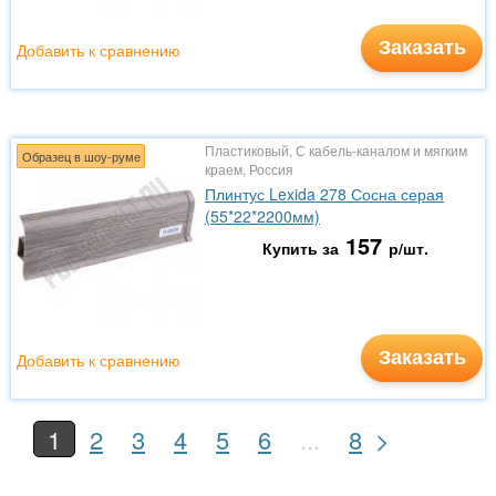
Заказать
Добавить к сравнению
Пластиковый, С кабель-каналом и мягким
Образец в шоу-руме
краем, Россия
Плинтус Lexida 278 Сосна серая
(55*22*2200мм)
157
Купить за
р/шт.
Заказать
Добавить к сравнению
>
1
2
3
4
5
6
...
8