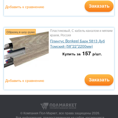
Заказать
Добавить к сравнению
Пластиковый, С кабель-каналом и мягким
Образец в шоу-руме
краем, Россия
Плинтус Bonkeel Барк 5813 Дуб
Томский (58*22*2200мм)
157
Купить за
р/шт.
Заказать
Добавить к сравнению
© Компания Пол-Маркет,
все права защищены 2026.
Вся информация, предоставленная на сайте, касающаяся