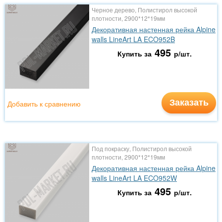
Черное дерево, Полистирол высокой
плотности, 2900*12*19мм
Декоративная настенная рейка Alpine
walls LineArt LA ECO952B
495
Купить за
р/шт.
Заказать
Добавить к сравнению
Под покраску, Полистирол высокой
плотности, 2900*12*19мм
Декоративная настенная рейка Alpine
walls LineArt LA ECO952W
495
Купить за
р/шт.