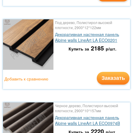
Под дерево, Полистирол высокой
плотности, 2900*12*122мм
Декоративная настенная панель
Alpine walls LineArt LA ECO0201
2185
Купить за
р/шт.
Заказать
Добавить к сравнению
Черное дерево, Полистирол высокой
плотности, 2900*10*157мм
Декоративная настенная панель
Alpine walls LineArt LA ECO0974B
2220
Купить за
р/шт.