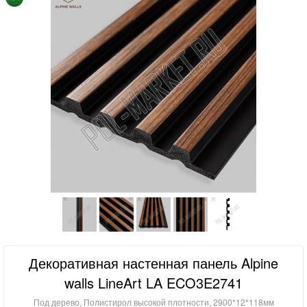
Декоративная настенная панель Alpine
walls LineArt LA ECO3E2741
Под дерево, Полистирол высокой плотности, 2900*12*118мм