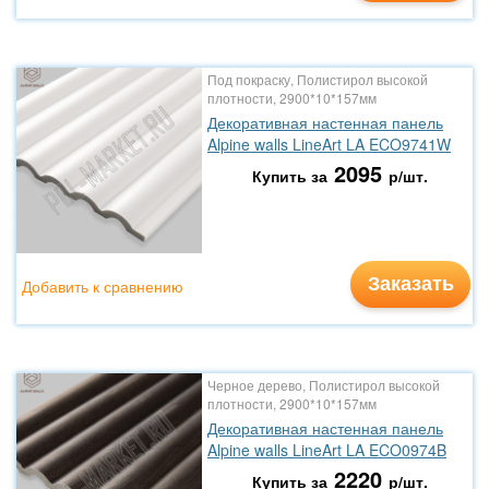
Под покраску, Полистирол высокой
плотности, 2900*10*157мм
Декоративная настенная панель
Alpine walls LineArt LA ECO9741W
2095
Купить за
р/шт.
Заказать
Добавить к сравнению
Черное дерево, Полистирол высокой
плотности, 2900*10*157мм
Декоративная настенная панель
Alpine walls LineArt LA ECO0974B
2220
Купить за
р/шт.