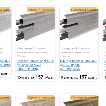
оу-руме
Образец в шоу-руме
Образец в шоу-руме
ль-
Пластиковый, С кабель-
Пластиковый, С кабель-
П
аем,
каналом и мягким краем,
каналом и мягким краем,
к
Россия
Россия
Р
рк 5821
Плинтус Bonkeel Барк 5822
Плинтус Bonkeel Барк 5823
П
*2200мм)
Дуб Красноярский
Дуб Сибирский
Д
(58*22*2200мм)
(58*22*2200мм)
(
р/шт.
157
157
Купить за
р/шт.
Купить за
р/шт.
оу-руме
Образец в шоу-руме
Образец в шоу-руме