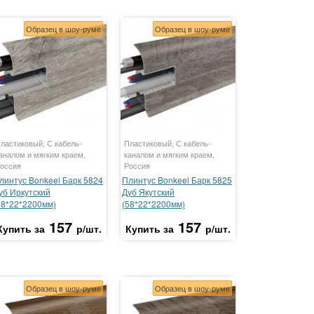
Образец в шоу-руме
Образец в шоу-руме
ластиковый, С кабель-
Пластиковый, С кабель-
аналом и мягким краем,
каналом и мягким краем,
оссия
Россия
линтус Bonkeel Барк 5824
Плинтус Bonkeel Барк 5825
уб Иркутский
Дуб Якутский
58*22*2200мм)
(58*22*2200мм)
157
157
Купить за
р/шт.
Купить за
р/шт.
Образец в шоу-руме
Образец в шоу-руме