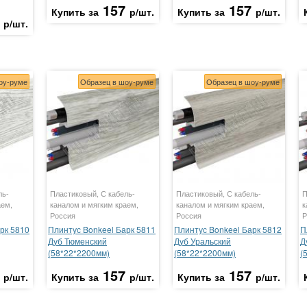
157
157
Купить за
р/шт.
Купить за
р/шт.
р/шт.
оу-руме
Образец в шоу-руме
Образец в шоу-руме
ль-
Пластиковый, С кабель-
Пластиковый, С кабель-
П
аем,
каналом и мягким краем,
каналом и мягким краем,
к
Россия
Россия
Р
рк 5810
Плинтус Bonkeel Барк 5811
Плинтус Bonkeel Барк 5812
П
Дуб Тюменский
Дуб Уральский
Д
(58*22*2200мм)
(58*22*2200мм)
(
157
157
р/шт.
Купить за
р/шт.
Купить за
р/шт.