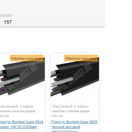
157
Образец в шоу-руме
Образец в шоу-руме
ластиковый, С кабель-
Пластиковый, С кабель-
аналом и мягким краем,
каналом и мягким краем,
оссия
Россия
линтус Bonkeel Барк 5804
Плинтус Bonkeel Барк 5805
рафит (58*22*2200мм)
Черный матовый
(58*22*2200мм)