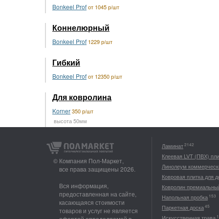
Bonkeel Prof
от 1045 р/шт
Коннелюрный
Bonkeel Prof
1229 р/шт
Гибкий
Bonkeel Prof
от 12350 р/шт
Для ковролина
Korner
350 р/шт
высота 50мм
2142
Ламинат
Клеевая LVT (ПВХ) пл
© Компания Пол-Маркет,
Линолеум коммерческ
все права защищены 2026.
Ковровая плитка для 
Вся информация,
Ковролин премиальны
предоставленная на сайте,
153
Напольная пробка
касающаяся стоимости
45
Паркетная доска
товаров и услуг не является
1
Искусственная трава
офертой определяемой в