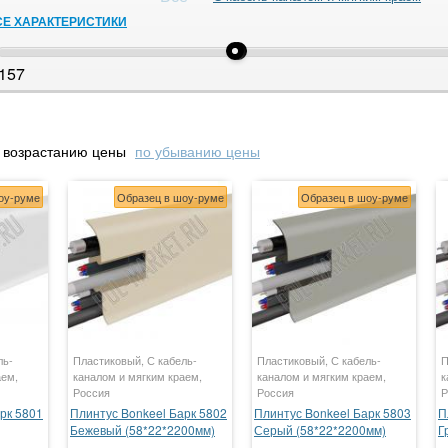
СЕ ХАРАКТЕРИСТИКИ
157
 возрастанию цены
по убыванию цены
оу-руме
Образец в шоу-руме
Образец в шоу-руме
ль-
Пластиковый, С кабель-
Пластиковый, С кабель-
П
аем,
каналом и мягким краем,
каналом и мягким краем,
к
Россия
Россия
Р
рк 5801
Плинтус Bonkeel Барк 5802
Плинтус Bonkeel Барк 5803
П
Бежевый (58*22*2200мм)
Серый (58*22*2200мм)
Г