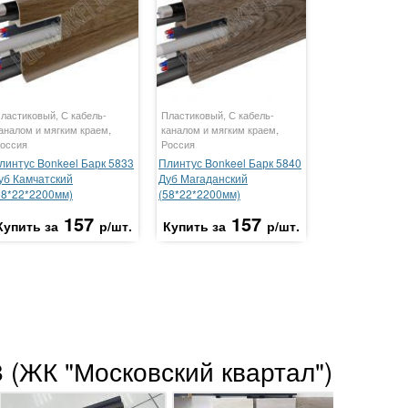
ластиковый, С кабель-
Пластиковый, С кабель-
аналом и мягким краем,
каналом и мягким краем,
оссия
Россия
линтус Bonkeel Барк 5833
Плинтус Bonkeel Барк 5840
уб Камчатский
Дуб Магаданский
58*22*2200мм)
(58*22*2200мм)
157
157
Купить за
р/шт.
Купить за
р/шт.
 (ЖК "Московский квартал")