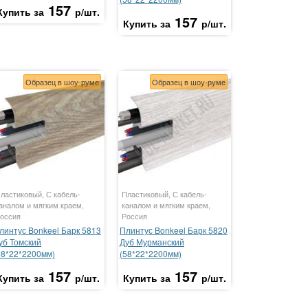
157
Купить за
р/шт.
157
Купить за
р/шт.
Образец в шоу-руме
Образец в шоу-руме
ластиковый, С кабель-
Пластиковый, С кабель-
аналом и мягким краем,
каналом и мягким краем,
оссия
Россия
линтус Bonkeel Барк 5813
Плинтус Bonkeel Барк 5820
уб Томский
Дуб Мурманский
58*22*2200мм)
(58*22*2200мм)
157
157
Купить за
р/шт.
Купить за
р/шт.