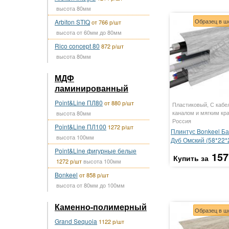
высота 80мм
Образец в ш
Arbiton STIQ
от 766 р/шт
высота от 60мм до 80мм
Rico concept 80
872 р/шт
высота 80мм
МДФ
ламинированный
Point&Line ПЛ80
от 880 р/шт
Пластиковый, С кабе
каналом и мягким кр
высота 80мм
Россия
Point&Line ПЛ100
1272 р/шт
Плинтус Bonkeel Ба
высота 100мм
Дуб Омский (58*22
Point&Line фигурные белые
157
Купить за
1272 р/шт
высота 100мм
Bonkeel
от 858 р/шт
высота от 80мм до 100мм
Каменно-полимерный
Образец в ш
Grand Sequoia
1122 р/шт