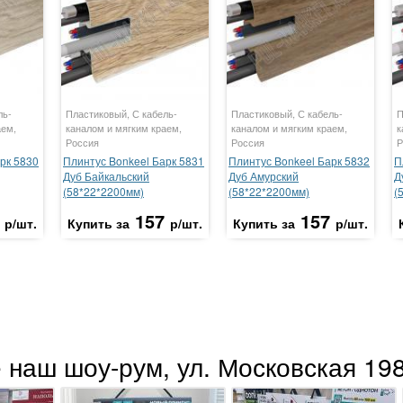
ль-
Пластиковый, С кабель-
Пластиковый, С кабель-
П
аем,
каналом и мягким краем,
каналом и мягким краем,
к
Россия
Россия
Р
рк 5830
Плинтус Bonkeel Барк 5831
Плинтус Bonkeel Барк 5832
П
Дуб Байкальский
Дуб Амурский
Д
(58*22*2200мм)
(58*22*2200мм)
(
157
157
р/шт.
Купить за
р/шт.
Купить за
р/шт.
 наш шоу-рум, ул. Московская 198