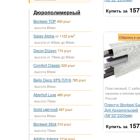
157
Купить за
Дюрополимерный
Bonkeel TOP
450 р/шт
высота 80мм
Salag Alpha
2
от 1122 р/м
Образец в ш
высота от 60мм до 80мм
Decor-Dizayn
770 р/шт
высота от 79мм до 80мм
Comfort Classic
520 р/шт
высота 80мм
Bello Deco XPS ПЛ16
785 р/шт
высота 80мм
Пластиковый, С кабе
каналом и мягким кр
Aberhof Luxe
480 р/шт
Россия
высота 70мм
Плинтус Bonkeel Ба
Solid цветной
497 р/шт
Дуб Архангельский
(58*22*2200мм)
высота 80мм
157
Bonkeel Stick
510 р/шт
Купить за
высота 70мм
Arbiton Integra
1214 р/шт