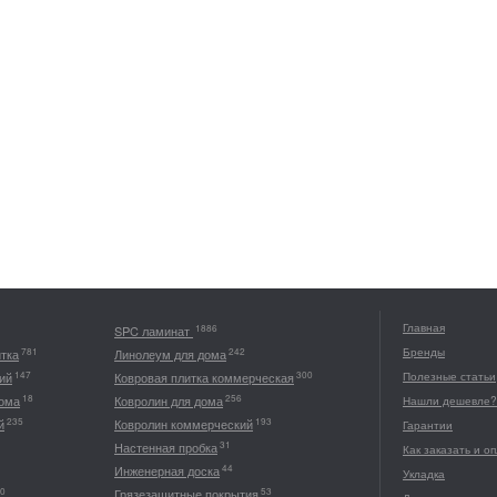
Главная
1886
SPC ламинат
Бренды
781
242
итка
Линолеум для дома
147
300
ий
Ковровая плитка коммерческая
Полезные статьи
18
256
дома
Ковролин для дома
Нашли дешевле?
235
193
й
Ковролин коммерческий
Гарантии
31
Настенная пробка
Как заказать и о
44
Инженерная доска
Укладка
0
53
Грязезащитные покрытия