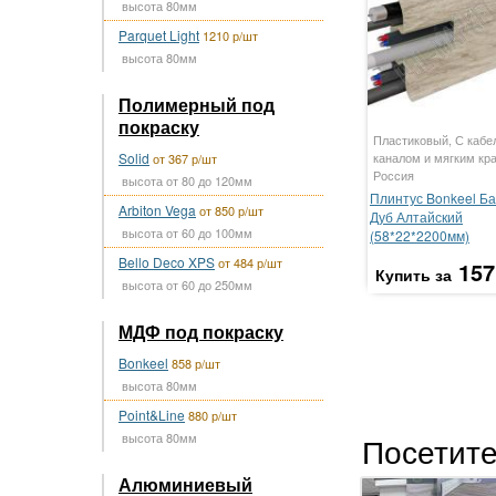
высота 80мм
Parquet Light
1210 р/шт
высота 80мм
Полимерный под
покраску
Пластиковый, С кабе
Solid
каналом и мягким кр
от 367 р/шт
Россия
высота от 80 до 120мм
Плинтус Bonkeel Ба
Arbiton Vega
от 850 р/шт
Дуб Алтайский
высота от 60 до 100мм
(58*22*2200мм)
Bello Deco XPS
от 484 р/шт
157
Купить за
высота от 60 до 250мм
МДФ под покраску
Bonkeel
858 р/шт
высота 80мм
Point&Line
880 р/шт
высота 80мм
Посетите
Алюминиевый