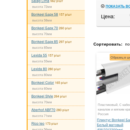
Salag Lima
562 р/шт
ПОКАЗАТЬ В
высота 72мм
Bonkeel Барк 58
157 р/шт
Цена:
высота 58мм
Bonkeel Барк 70
260 р/шт
высота 70мм
Bonkeel Барк 85
297 р/шт
Сортировать:
по
высота 85мм
Lexida 55
157 р/шт
Образец в ш
высота 55мм
Lexida 80
280 р/шт
высота 80мм
Bonkeel Color
165 р/шт
высота 60мм
Bonkeel Style
264 р/шт
высота 70мм
Пластиковый, С кабе
каналом и мягким кр
Aberhof ABF70
280 р/шт
Россия
высота 71мм
Плинтус Bonkeel Ба
Rico leo
173 р/шт
Белый матовый
высота 56мм
(58*22*2200мм)