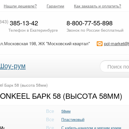
Нашли дешевле?
Гарантии
Как заказать и оплатить?
343)
385-13-42
8-800-77-55-898
Телефон в Екатеринбурге
Звонок по России бесплатный
ул.Московская 198, ЖК "Московский квартал"
pol-market@
Шоу-рум
el Барк 58 (высота 58мм)
NKEEL БАРК 58 (ВЫСОТА 58ММ)
Все
58мм
Все
Пластиковый
Все
КА:
С кабель-каналом и мягким краем