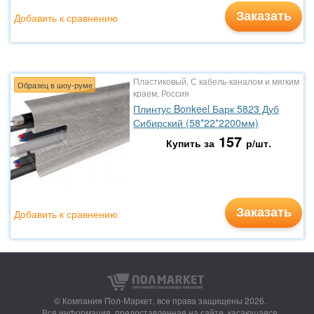
Заказать
Добавить к сравнению
Пластиковый, С кабель-каналом и мягким
Образец в шоу-руме
краем, Россия
Плинтус Bonkeel Барк 5823 Дуб
Сибирский (58*22*2200мм)
157
Купить за
р/шт.
Заказать
Добавить к сравнению
© Компания Пол-Маркет,
все права защищены 2026.
Вся информация, предоставленная на сайте, касающаяся