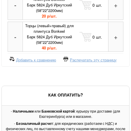
-
+
0
шт.
Барк 5824 Дуб Иркутский
(58*22*2200мм)
20 р/шт.
Торцы (левый+правый) для
плинтуса Bonkeel
-
+
0
шт.
Барк 5824 Дуб Иркутский
(58*22*2200мм)
40 р/шт.
Добавить к сравнению
Распечатать эту страницу
КАК ОПЛАТИТЬ?
-
Наличными
или
Банковской картой
: курьеру при доставке (для
Екатеринбурга) или в магазине.
-
Безналичный расчет
: для юридических (работаем с НДС) и
физических лиц, по выставленному счету нашими менеджерами, после