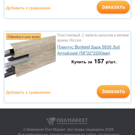
Заказать
Добавить к сравнению
Пластиковый, С кабель-каналом и мягким
Образец в шоу-руме
краем, Россия
Плинтус Bonkeel Барк 5830 Дуб
Алтайский (58*22*2200мм)
157
Купить за
р/шт.
Заказать
Добавить к сравнению
© Компания Пол-Маркет,
все права защищены 2026.
Вся информация, предоставленная на сайте, касающаяся