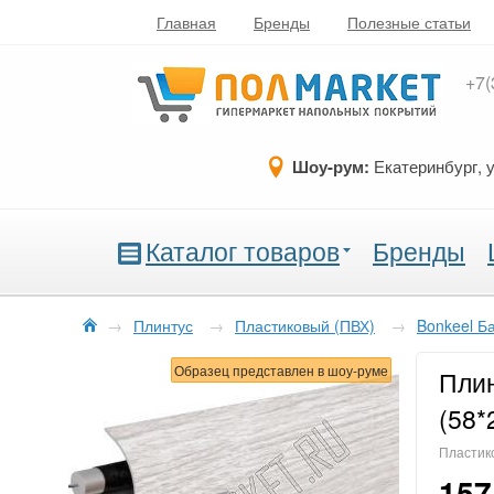
Главная
Бренды
Полезные статьи
+7(
Шоу-рум:
Екатеринбург, 
Каталог товаров
Бренды
→
Плинтус
→
Пластиковый (ПВХ)
→
Bonkeel Б
Образец представлен в шоу-руме
Плин
(58*
Пластико
157