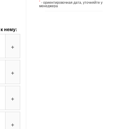
*
- ориентировочная дата, уточняйте у
менеджера
к нему:
+
+
+
+