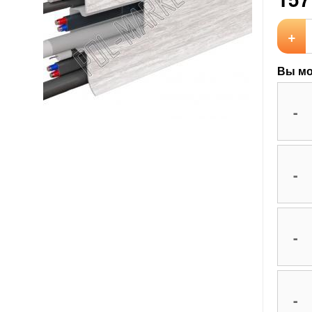
+
Вы мо
-
-
-
-