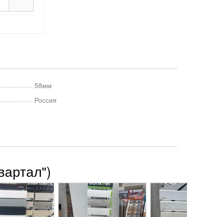
58мм
Россия
вартал")