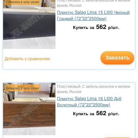
Образец в шоу-руме
краем, Россия
Плинтус Salag Lima 15 LI00 Черный
Гладкий (72*22*2500мм)
562
Купить за
р/шт.
Заказать
Добавить к сравнению
Пластиковый, С кабель-каналом и мягким
Образец в шоу-руме
краем, Россия
Плинтус Salag Lima 16 LI00 Дуб
Болотный (72*22*2500мм)
562
Купить за
р/шт.