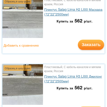
Образец в шоу-руме
краем, Россия
Плинтус Salag Lima H2 LI00 Маскара
(72*22*2500мм)
562
Купить за
р/шт.
Заказать
Добавить к сравнению
Пластиковый, С кабель-каналом и мягким
Образец в шоу-руме
краем, Россия
Плинтус Salag Lima H3 LI00 Джилонг
(72*22*2500мм)
562
Купить за
р/шт.