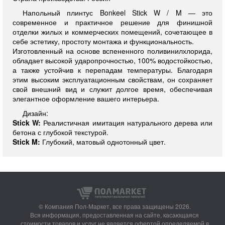
Напольный плинтус Bonkeel Stick W / M — это
современное и практичное решение для финишной
отделки жилых и коммерческих помещений, сочетающее в
себе эстетику, простоту монтажа и функциональность.
Изготовленный на основе вспененного поливинилхлорида,
обладает высокой ударопрочностью, 100% водостойкостью,
а также устойчив к перепадам температуры. Благодаря
этим высоким эксплуатационным свойствам, он сохраняет
свой внешний вид и служит долгое время, обеспечивая
элегантное оформление вашего интерьера.
Дизайн:
Stick W:
Реалистичная имитация натурального дерева или
бетона с глубокой текстурой.
Stick M:
Глубокий, матовый однотонный цвет.
© Компания Пол-Маркет,
все права защищены 2026.
Вся информация, предоставленная на сайте, касающаяся
стоимости товаров и услуг не является офертой определяемой в