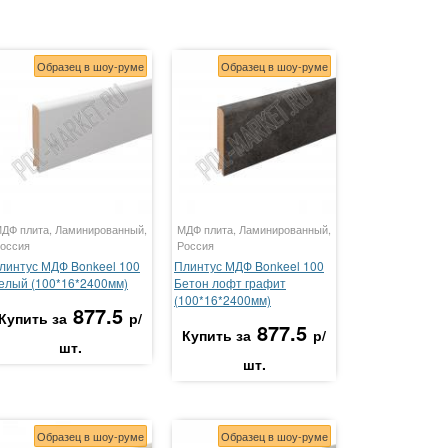
Образец в шоу-руме
Образец в шоу-руме
ДФ плита, Ламинированный,
МДФ плита, Ламинированный,
оссия
Россия
линтус МДФ Bonkeel 100
Плинтус МДФ Bonkeel 100
елый (100*16*2400мм)
Бетон лофт графит
(100*16*2400мм)
877.5
Купить за
р/
877.5
Купить за
р/
шт.
шт.
Образец в шоу-руме
Образец в шоу-руме