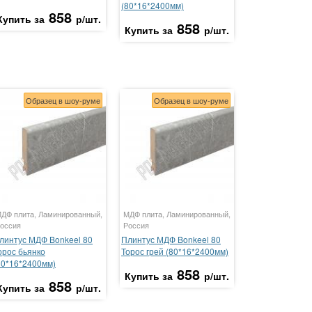
(80*16*2400мм)
858
Купить за
р/шт.
858
Купить за
р/шт.
Образец в шоу-руме
Образец в шоу-руме
ДФ плита, Ламинированный,
МДФ плита, Ламинированный,
оссия
Россия
линтус МДФ Bonkeel 80
Плинтус МДФ Bonkeel 80
орос бьянко
Торос грей (80*16*2400мм)
80*16*2400мм)
858
Купить за
р/шт.
858
Купить за
р/шт.