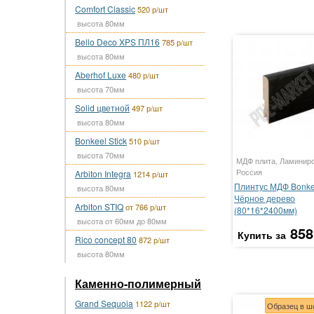
Comfort Classic
520 р/шт
высота 80мм
Bello Deco XPS ПЛ16
785 р/шт
высота 80мм
Aberhof Luxe
480 р/шт
высота 70мм
Solid цветной
497 р/шт
высота 80мм
Bonkeel Stick
510 р/шт
высота 70мм
МДФ плита, Ламинир
Россия
Arbiton Integra
1214 р/шт
Плинтус МДФ Bonke
высота 80мм
Чёрное дерево
Arbiton STIQ
от 766 р/шт
(80*16*2400мм)
высота от 60мм до 80мм
858
Купить за
Rico concept 80
872 р/шт
высота 80мм
Каменно-полимерный
Grand Sequoia
1122 р/шт
Образец в ш