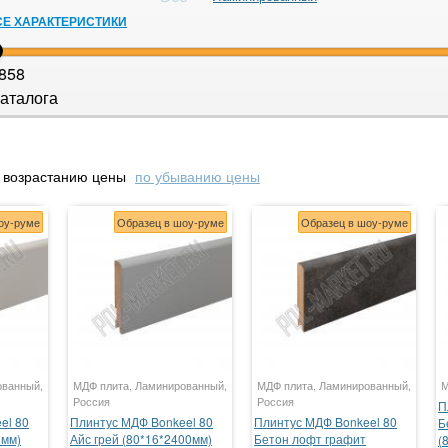
СЕ ХАРАКТЕРИСТИКИ
858
аталога
 возрастанию цены
по убыванию цены
оу-руме
Образец в шоу-руме
Образец в шоу-руме
ованный,
МДФ плита, Ламинированный,
МДФ плита, Ламинированный,
М
Россия
Россия
П
el 80
Плинтус МДФ Bonkeel 80
Плинтус МДФ Bonkeel 80
Б
0мм)
Айс грей (80*16*2400мм)
Бетон лофт графит
(