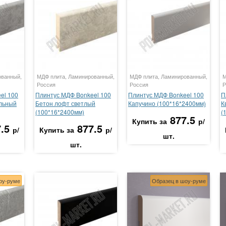
ованный,
МДФ плита, Ламинированный,
МДФ плита, Ламинированный,
М
Россия
Россия
Р
el 100
Плинтус МДФ Bonkeel 100
Плинтус МДФ Bonkeel 100
П
льный
Бетон лофт светлый
Капучино (100*16*2400мм)
К
(100*16*2400мм)
(
877.5
Купить за
р/
.5
877.5
р/
Купить за
р/
шт.
шт.
оу-руме
Образец в шоу-руме