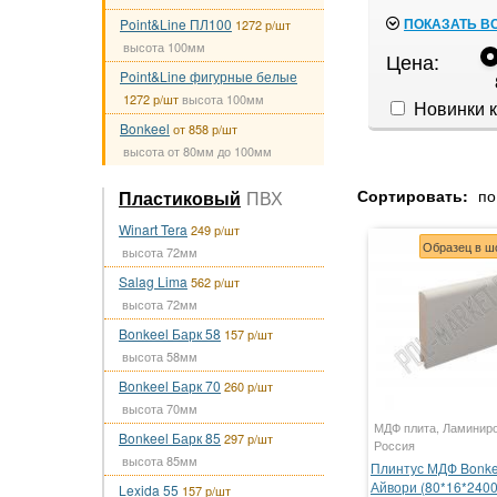
ПОКАЗАТЬ В
Point&Line ПЛ100
1272 р/шт
высота 100мм
Цена:
Point&Line фигурные белые
1272 р/шт
высота 100мм
Новинки к
Bonkeel
от 858 р/шт
высота от 80мм до 100мм
Сортировать:
по
Пластиковый
ПВХ
Winart Tera
249 р/шт
Образец в ш
высота 72мм
Salag Lima
562 р/шт
высота 72мм
Bonkeel Барк 58
157 р/шт
высота 58мм
Bonkeel Барк 70
260 р/шт
высота 70мм
МДФ плита, Ламинир
Bonkeel Барк 85
297 р/шт
Россия
высота 85мм
Плинтус МДФ Bonke
Айвори (80*16*240
Lexida 55
157 р/шт