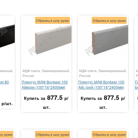
Образец в шоу-руме
Образец в шоу-руме
ованный,
МДФ плита, Ламинированный,
МДФ плита, Ламинированный,
М
Россия
Россия
Р
el 80
Плинтус МДФ Bonkeel 100
Плинтус МДФ Bonkeel 100
П
Айвори (100*16*2400мм)
Айс грей (100*16*2400мм)
Б
877.5
877.5
Купить за
р/
Купить за
р/
р/шт.
шт.
шт.
оу-руме
Образец в шоу-руме
Образец в шоу-руме