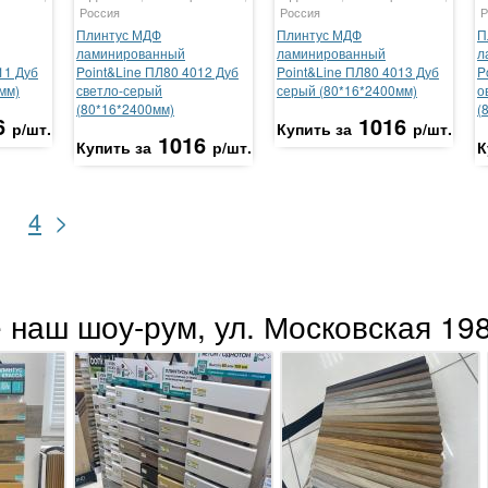
Россия
Россия
Р
Плинтус МДФ
Плинтус МДФ
П
ламинированный
ламинированный
л
11 Дуб
Point&Line ПЛ80 4012 Дуб
Point&Line ПЛ80 4013 Дуб
P
мм)
светло-серый
серый (80*16*2400мм)
о
(80*16*2400мм)
(
6
1016
р/шт.
Купить за
р/шт.
1016
Купить за
р/шт.
К
>
4
 наш шоу-рум, ул. Московская 198