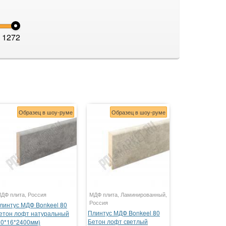
1272
Образец в шоу-руме
Образец в шоу-руме
ДФ плита, Россия
МДФ плита, Ламинированный,
Россия
линтус МДФ Bonkeel 80
Плинтус МДФ Bonkeel 80
етон лофт натуральный
Бетон лофт светлый
80*16*2400мм)