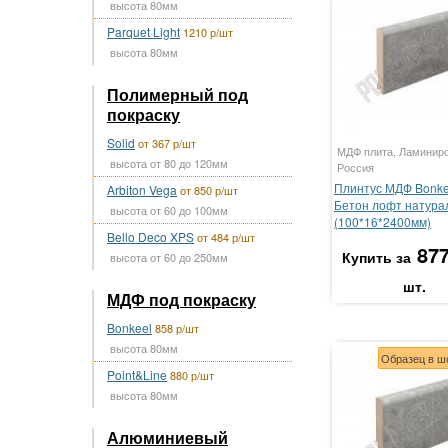
высота 80мм
Parquet Light
1210 р/шт
высота 80мм
Полимерный под
покраску
Solid
от 367 р/шт
МДФ плита, Ламинир
высота от 80 до 120мм
Россия
Плинтус МДФ Bonke
Arbiton Vega
от 850 р/шт
Бетон лофт натура
высота от 60 до 100мм
(100*16*2400мм)
Bello Deco XPS
от 484 р/шт
877
Купить за
высота от 60 до 250мм
шт.
МДФ под покраску
Bonkeel
858 р/шт
высота 80мм
Образец в ш
Point&Line
880 р/шт
высота 80мм
Алюминиевый