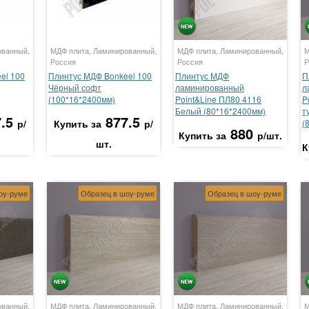
ованный,
МДФ плита, Ламинированный,
МДФ плита, Ламинированный,
М
Россия
Россия
Р
el 100
Плинтус МДФ Bonkeel 100
Плинтус МДФ
П
Чёрный софт
ламинированный
л
(100*16*2400мм)
Point&Line ПЛ80 4116
P
Белый (80*16*2400мм)
т
.5
877.5
р/
Купить за
р/
(
880
Купить за
р/шт.
шт.
К
оу-руме
Образец в шоу-руме
Образец в шоу-руме
ованный,
МДФ плита, Ламинированный,
МДФ плита, Ламинированный,
М