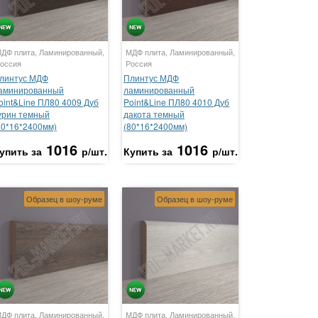
ДФ плита, Ламинированный,
МДФ плита, Ламинированный,
оссия
Россия
линтус МДФ
Плинтус МДФ
аминированный
ламинированный
oint&Line ПЛ80 4009 Дуб
Point&Line ПЛ80 4010 Дуб
урин темный
дакота темный
80*16*2400мм)
(80*16*2400мм)
1016
1016
упить за
р/шт.
Купить за
р/шт.
Образец в шоу-руме
Образец в шоу-руме
ДФ плита, Ламинированный,
МДФ плита, Ламинированный,