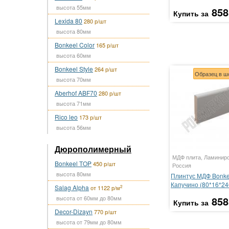
высота 55мм
858
Купить за
Lexida 80
280 р/шт
высота 80мм
Bonkeel Color
165 р/шт
высота 60мм
Bonkeel Style
264 р/шт
Образец в ш
высота 70мм
Aberhof ABF70
280 р/шт
высота 71мм
Rico leo
173 р/шт
высота 56мм
Дюрополимерный
МДФ плита, Ламинир
Bonkeel TOP
450 р/шт
Россия
высота 80мм
Плинтус МДФ Bonke
Капучино (80*16*2
Salag Alpha
2
от 1122 р/м
высота от 60мм до 80мм
858
Купить за
Decor-Dizayn
770 р/шт
высота от 79мм до 80мм