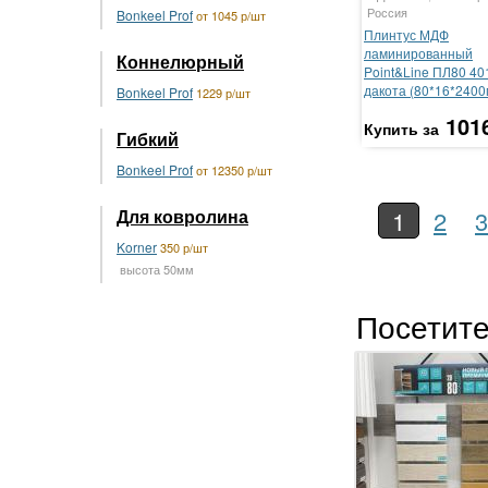
Россия
Bonkeel Prof
от 1045 р/шт
Плинтус МДФ
ламинированный
Коннелюрный
Point&Line ПЛ80 40
дакота (80*16*2400
Bonkeel Prof
1229 р/шт
101
Купить за
Гибкий
Bonkeel Prof
от 12350 р/шт
Для ковролина
1
2
3
Korner
350 р/шт
высота 50мм
Посетите