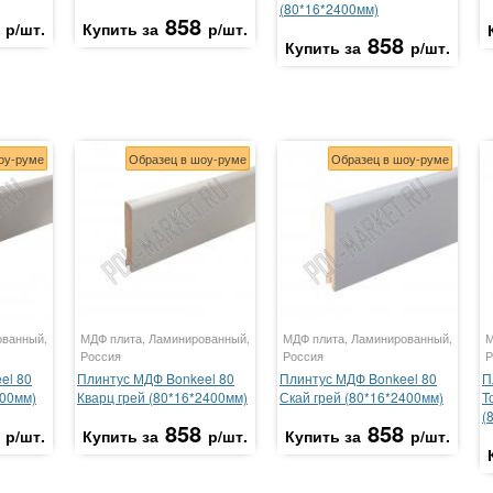
(80*16*2400мм)
858
р/шт.
Купить за
р/шт.
858
Купить за
р/шт.
оу-руме
Образец в шоу-руме
Образец в шоу-руме
ованный,
МДФ плита, Ламинированный,
МДФ плита, Ламинированный,
М
Россия
Россия
Р
el 80
Плинтус МДФ Bonkeel 80
Плинтус МДФ Bonkeel 80
П
400мм)
Кварц грей (80*16*2400мм)
Скай грей (80*16*2400мм)
Т
(
858
858
р/шт.
Купить за
р/шт.
Купить за
р/шт.