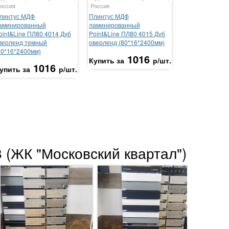
оссия
Россия
линтус МДФ
Плинтус МДФ
аминированный
ламинированный
oint&Line ПЛ80 4014 Дуб
Point&Line ПЛ80 4015 Дуб
верленд темный
оверленд (80*16*2400мм)
80*16*2400мм)
1016
Купить за
р/шт.
1016
упить за
р/шт.
 (ЖК "Московский квартал")