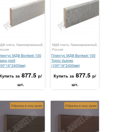
ДФ плита, Ламинированный,
МДФ плита, Ламинированный,
оссия
Россия
линтус МДФ Bonkeel 100
Плинтус МДФ Bonkeel 100
варц грей
Торос бьянко
100*16*2400мм)
(100*16*2400мм)
877.5
877.5
Купить за
р/
Купить за
р/
шт.
шт.
Образец в шоу-руме
Образец в шоу-руме