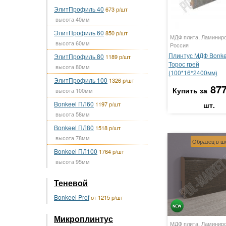
ЭлитПрофиль 40
673 р/шт
высота 40мм
ЭлитПрофиль 60
850 р/шт
МДФ плита, Ламинир
высота 60мм
Россия
Плинтус МДФ Bonke
ЭлитПрофиль 80
1189 р/шт
Торос грей
высота 80мм
(100*16*2400мм)
ЭлитПрофиль 100
1326 р/шт
877
Купить за
высота 100мм
Bonkeel ПЛ60
1197 р/шт
шт.
высота 58мм
Bonkeel ПЛ80
1518 р/шт
высота 78мм
Образец в ш
Bonkeel ПЛ100
1764 р/шт
высота 95мм
Теневой
Bonkeel Prof
от 1215 р/шт
Микроплинтус
МДФ плита, Ламинир