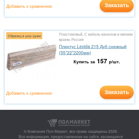
Заказать
Добавить к сравнению
Пластиковый, С кабель-каналом и мягким
Образец в шоу-руме
краем, Россия
Плинтус Lexida 215 Дуб снежный
(55*22*2200мм)
157
Купить за
р/шт.
Заказать
Добавить к сравнению
© Компания Пол-Маркет,
все права защищены 2026.
Вся информация, предоставленная на сайте, касающаяся