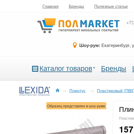
Главная
Бренды
Полезные статьи
+7(
Шоу-рум:
Екатеринбург, 
Каталог товаров
Бренды
→
Плинтус
→
Пластиковый (ПВХ
Образец представлен в шоу-руме
Плин
Пластико
157