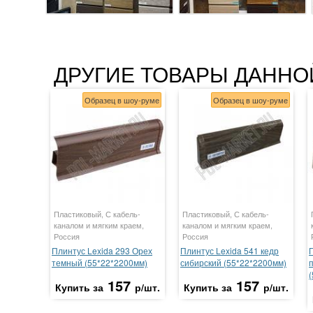
ДРУГИЕ ТОВАРЫ ДАННО
Образец в шоу-руме
Образец в шоу-руме
Пластиковый, С кабель-
Пластиковый, С кабель-
каналом и мягким краем,
каналом и мягким краем,
Россия
Россия
Плинтус Lexida 293 Орех
Плинтус Lexida 541 кедр
темный (55*22*2200мм)
сибирский (55*22*2200мм)
157
157
Купить за
р/шт.
Купить за
р/шт.