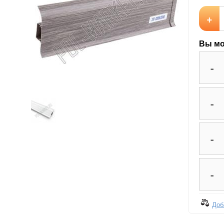
+
Вы мо
-
-
-
-
Доб