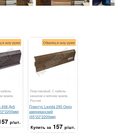
ц в шоу-руме
Образец в шоу-руме
 кабель-
Пластиковый, С кабель-
им краем,
каналом и мягким краем,
Россия
a 408 Дуб
Плинтус Lexida 295 Орех
22*2200мм)
американский
(55*22*2200мм)
157
р/шт.
157
Купить за
р/шт.