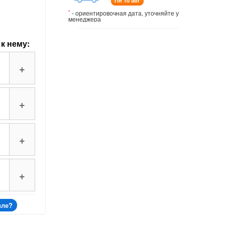
Пн 10 авг
*
- ориентировочная дата, уточняйте у
менеджера
к нему:
+
+
+
+
вле?