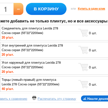
–
В КОРЗИНУ
или
Купить в один клик
жете добавить не только плинтус, но и все аксессуары 
Соединитель для плинтуса Lexida 278
0
шт.
Сосна серая (55*22*2200мм)
20 р/шт.
Угол внутренний для плинтуса Lexida 278
0
шт.
Сосна серая (55*22*2200мм)
20 р/шт.
Угол наружный для плинтуса Lexida 278
0
шт.
Сосна серая (55*22*2200мм)
20 р/шт.
Торцы (левый+правый) для плинтуса
0
шт.
Lexida 278 Сосна серая (55*22*2200мм)
40 р/шт.
авить к сравнению
Распечатать эту страницу
Нашли деше