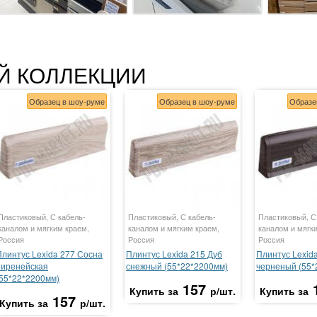
Й КОЛЛЕКЦИИ
Образец в шоу-руме
Образец в шоу-руме
Образе
Пластиковый, С кабель-
Пластиковый, С кабель-
Пластиковый, С
каналом и мягким краем,
каналом и мягким краем,
каналом и мягк
Россия
Россия
Россия
Плинтус Lexida 277 Сосна
Плинтус Lexida 215 Дуб
Плинтус Lexid
пиренейская
снежный (55*22*2200мм)
черненый (55*
(55*22*2200мм)
157
Купить за
р/шт.
Купить за
157
Купить за
р/шт.