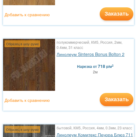
Заказать
Добавить к сравнению
полукоммерческий, КМ5, Россия, 2мм,
Образец в шоу-руме
0.4мм, 31 класс
Линолеум Sinteros Bonus Bolton 2
718
2
Нарезка
от
р/м
2м
Заказать
Добавить к сравнению
бытовой, КМ5, Россия, 4мм, 0.3мм, 23 класс
Образец в шоу-руме
Линолеум Комитекс Печора Блюз 711