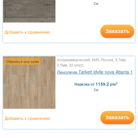
2м
Заказать
Добавить к сравнению
полукоммерческий, КМ5, Россия, 3.7мм,
Образец в шоу-руме
0.5мм, 32 класс
Линолеум Tarkett Idylle nova Atlanta 1
1159.2
2
Нарезка
от
р/м
2м
Заказать
Добавить к сравнению