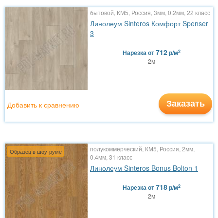
бытовой, КМ5, Россия, 3мм, 0.2мм, 22 класс
Линолеум Sinteros Комфорт Spenser
3
712
2
Нарезка
от
р/м
2м
Заказать
Добавить к сравнению
полукоммерческий, КМ5, Россия, 2мм,
Образец в шоу-руме
0.4мм, 31 класс
Линолеум Sinteros Bonus Bolton 1
718
2
Нарезка
от
р/м
2м