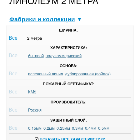
ЛИНОЛЕУМ 2 МЕТРА
Фабрики и коллекции
▼
ШИРИНА:
Все
2 метра
ХАРАКТЕРИСТИКА:
Все
бытовой
полукоммерческий
ОСНОВА:
Все
вспененный винил
дублированная (войлок)
ПОЖАРНЫЙ СЕРТИФИКАТ:
Все
КМ5
ПРОИЗВОДИТЕЛЬ:
Все
Россия
ЗАЩИТНЫЙ СЛОЙ:
Все
0.15мм
0.2мм
0.25мм
0.3мм
0.4мм
0.5мм
ПОКАЗАТЬ ВСЕ ХАРАКТЕРИСТИКИ