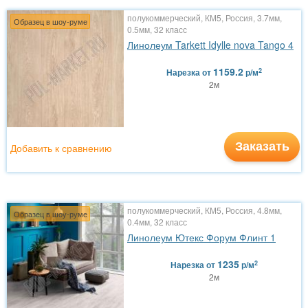
полукоммерческий, КМ5, Россия, 3.7мм,
Образец в шоу-руме
0.5мм, 32 класс
Линолеум Tarkett Idylle nova Tango 4
1159.2
2
Нарезка
от
р/м
2м
Заказать
Добавить к сравнению
полукоммерческий, КМ5, Россия, 4.8мм,
Образец в шоу-руме
0.4мм, 32 класс
Линолеум Ютекс Форум Флинт 1
1235
2
Нарезка
от
р/м
2м