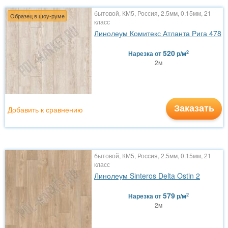
бытовой, КМ5, Россия, 2.5мм, 0.15мм, 21
Образец в шоу-руме
класс
Линолеум Комитекс Атланта Рига 478
520
2
Нарезка
от
р/м
2м
Заказать
Добавить к сравнению
бытовой, КМ5, Россия, 2.5мм, 0.15мм, 21
класс
Линолеум Sinteros Delta Ostin 2
579
2
Нарезка
от
р/м
2м