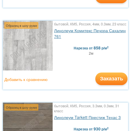
бытовой, КМ5, Россия, 4мм, 0.3мм, 23 класс
Образец в шоу-руме
Линолеум Комитекс Печора Сахалин
761
858
2
Нарезка
от
р/м
2м
Заказать
Добавить к сравнению
бытовой, КМ5, Россия, 3.3мм, 0.3мм, 31
Образец в шоу-руме
класс
Линолеум Tarkett Престиж Техас 3
930
2
Нарезка
от
р/м