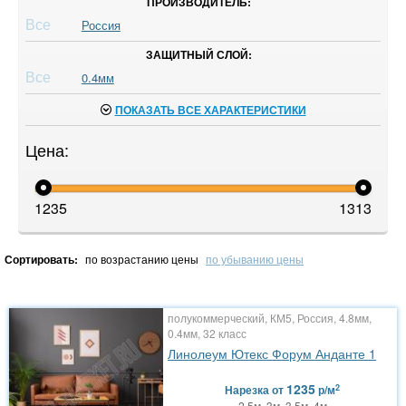
ПРОИЗВОДИТЕЛЬ:
Все
Россия
ЗАЩИТНЫЙ СЛОЙ:
Все
0.4мм
ПОКАЗАТЬ ВСЕ ХАРАКТЕРИСТИКИ
Цена:
1235
1313
Сортировать:
по возрастанию цены
по убыванию цены
полукоммерческий, КМ5, Россия, 4.8мм,
0.4мм, 32 класс
Линолеум Ютекс Форум Анданте 1
1235
2
Нарезка
от
р/м
2.5м, 3м, 3.5м, 4м