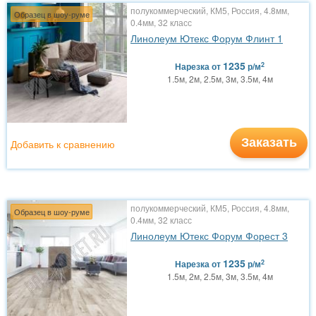
полукоммерческий, КМ5, Россия, 4.8мм,
Образец в шоу-руме
0.4мм, 32 класс
Линолеум Ютекс Форум Флинт 1
1235
2
Нарезка
от
р/м
1.5м, 2м, 2.5м, 3м, 3.5м, 4м
Заказать
Добавить к сравнению
полукоммерческий, КМ5, Россия, 4.8мм,
Образец в шоу-руме
0.4мм, 32 класс
Линолеум Ютекс Форум Форест 3
1235
2
Нарезка
от
р/м
1.5м, 2м, 2.5м, 3м, 3.5м, 4м