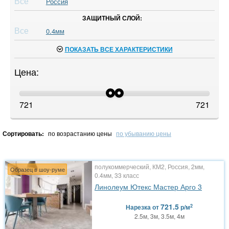
Все
Россия
ЗАЩИТНЫЙ СЛОЙ:
Все
0.4мм
ПОКАЗАТЬ ВСЕ ХАРАКТЕРИСТИКИ
Цена:
721
721
Сортировать:
по возрастанию цены
по убыванию цены
полукоммерческий, КМ2, Россия, 2мм,
Образец в шоу-руме
0.4мм, 33 класс
Линолеум Ютекс Мастер Арго 3
721.5
2
Нарезка
от
р/м
2.5м, 3м, 3.5м, 4м