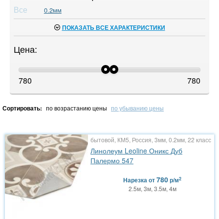
Все
0.2мм
ПОКАЗАТЬ ВСЕ ХАРАКТЕРИСТИКИ
Цена:
780
780
Сортировать:
по возрастанию цены
по убыванию цены
бытовой, КМ5, Россия, 3мм, 0.2мм, 22 класс
Линолеум Leoline Оникс Дуб
Палермо 547
780
2
Нарезка
от
р/м
2.5м, 3м, 3.5м, 4м