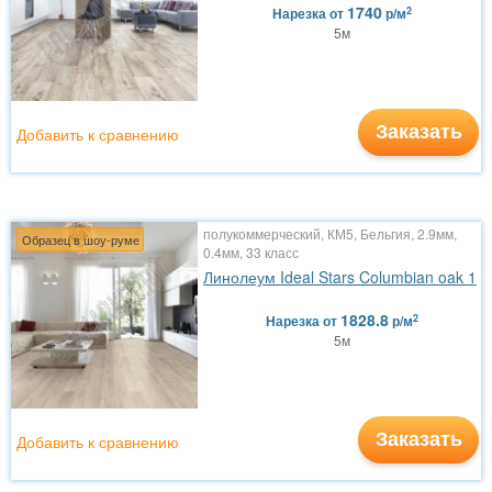
1740
2
Нарезка
от
р/м
5м
Заказать
Добавить к сравнению
полукоммерческий, КМ5, Бельгия, 2.9мм,
Образец в шоу-руме
0.4мм, 33 класс
Линолеум Ideal Stars Columbian oak 1
1828.8
2
Нарезка
от
р/м
5м
Заказать
Добавить к сравнению