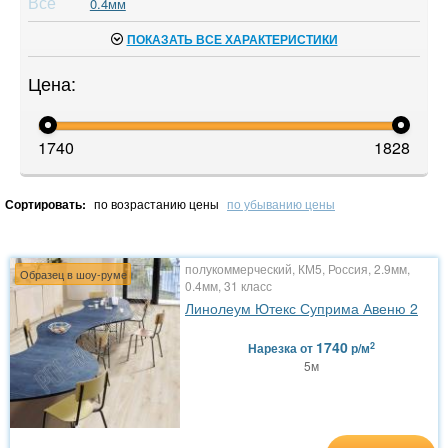
Все
0.4мм
ПОКАЗАТЬ ВСЕ ХАРАКТЕРИСТИКИ
Цена:
1740
1828
Сортировать:
по возрастанию цены
по убыванию цены
полукоммерческий, КМ5, Россия, 2.9мм,
Образец в шоу-руме
0.4мм, 31 класс
Линолеум Ютекс Суприма Авеню 2
1740
2
Нарезка
от
р/м
5м