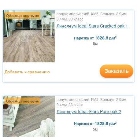
полукоммерческий, КМ5, Бельгия, 2.9мм,
Образец в шоу-руме
0.4мм, 33 класс
Линолеум Ideal Stars Cracked oak 1
1828.8
2
Нарезка
от
р/м
5м
Заказать
Добавить к сравнению
полукоммерческий, КМ5, Бельгия, 2.9мм,
Образец в шоу-руме
0.4мм, 33 класс
Линолеум Ideal Stars Pure oak 2
1828.8
2
Нарезка
от
р/м
5м