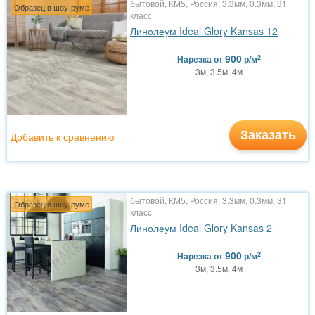
бытовой, КМ5, Россия, 3.3мм, 0.3мм, 31
Образец в шоу-руме
класс
Линолеум Ideal Glory Kansas 12
900
2
Нарезка
от
р/м
3м, 3.5м, 4м
Заказать
Добавить к сравнению
бытовой, КМ5, Россия, 3.3мм, 0.3мм, 31
Образец в шоу-руме
класс
Линолеум Ideal Glory Kansas 2
900
2
Нарезка
от
р/м
3м, 3.5м, 4м