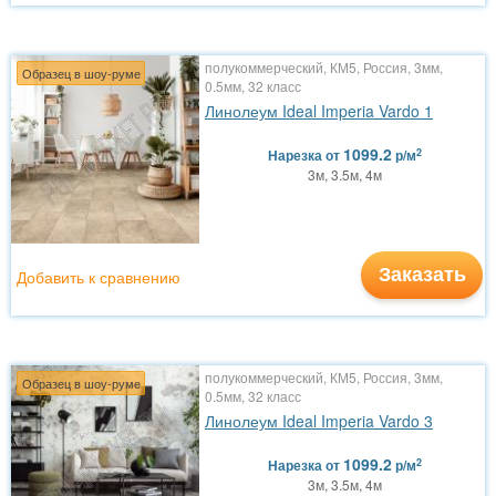
полукоммерческий, КМ5, Россия, 3мм,
Образец в шоу-руме
0.5мм, 32 класс
Линолеум Ideal Imperia Vardo 1
1099.2
2
Нарезка
от
р/м
3м, 3.5м, 4м
Заказать
Добавить к сравнению
полукоммерческий, КМ5, Россия, 3мм,
Образец в шоу-руме
0.5мм, 32 класс
Линолеум Ideal Imperia Vardo 3
1099.2
2
Нарезка
от
р/м
3м, 3.5м, 4м