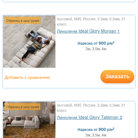
бытовой, КМ5, Россия, 3.3мм, 0.3мм, 31
Образец в шоу-руме
класс
Линолеум Ideal Glory Morgan 1
900
2
Нарезка
от
р/м
3м, 3.5м, 4м
Заказать
Добавить к сравнению
бытовой, КМ5, Россия, 3.3мм, 0.3мм, 31
Образец в шоу-руме
класс
Линолеум Ideal Glory Talisman 2
900
2
Нарезка
от
р/м
3м, 3.5м, 4м