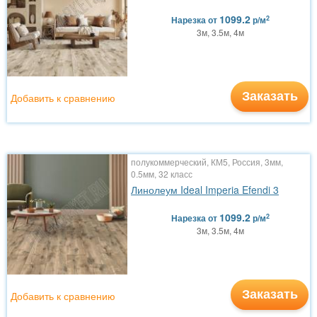
1099.2
2
Нарезка
от
р/м
3м, 3.5м, 4м
Заказать
Добавить к сравнению
полукоммерческий, КМ5, Россия, 3мм,
0.5мм, 32 класс
Линолеум Ideal Imperia Efendi 3
1099.2
2
Нарезка
от
р/м
3м, 3.5м, 4м
Заказать
Добавить к сравнению