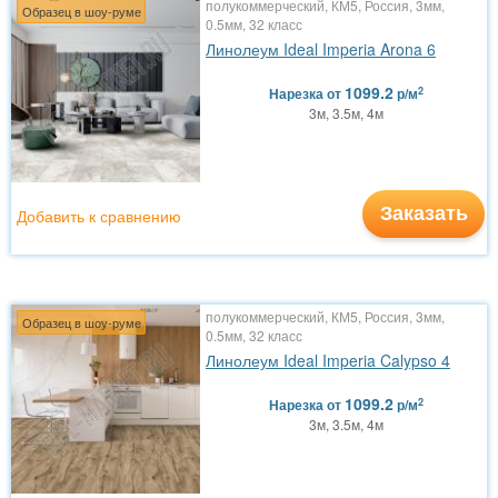
полукоммерческий, КМ5, Россия, 3мм,
Образец в шоу-руме
0.5мм, 32 класс
Линолеум Ideal Imperia Arona 6
1099.2
2
Нарезка
от
р/м
3м, 3.5м, 4м
Заказать
Добавить к сравнению
полукоммерческий, КМ5, Россия, 3мм,
Образец в шоу-руме
0.5мм, 32 класс
Линолеум Ideal Imperia Calypso 4
1099.2
2
Нарезка
от
р/м
3м, 3.5м, 4м