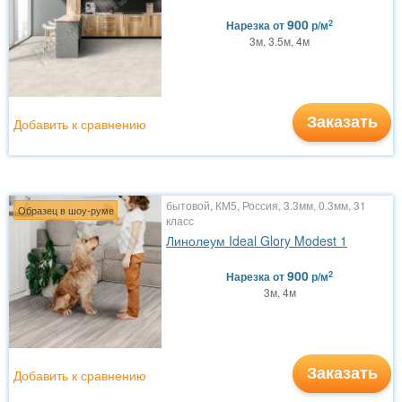
900
2
Нарезка
от
р/м
3м, 3.5м, 4м
Заказать
Добавить к сравнению
бытовой, КМ5, Россия, 3.3мм, 0.3мм, 31
Образец в шоу-руме
класс
Линолеум Ideal Glory Modest 1
900
2
Нарезка
от
р/м
3м, 4м
Заказать
Добавить к сравнению