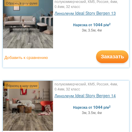
полукоммерческий, КМ5, Россия, 4мм,
Образец в шоу-руме
0.4мм, 32 класс
Линолеум Ideal Story Bergen 13
1044
2
Нарезка
от
р/м
3м, 3.5м, 4м
Заказать
Добавить к сравнению
полукоммерческий, КМ5, Россия, 4мм,
Образец в шоу-руме
0.4мм, 32 класс
Линолеум Ideal Story Bergen 14
1044
2
Нарезка
от
р/м
3м, 3.5м, 4м