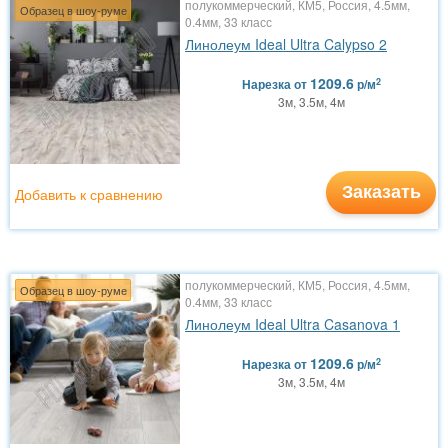
полукоммерческий, КМ5, Россия, 4.5мм,
Образец в шоу-руме
0.4мм, 33 класс
Линолеум Ideal Ultra Calypso 2
1209.6
2
Нарезка
от
р/м
3м, 3.5м, 4м
Заказать
Добавить к сравнению
полукоммерческий, КМ5, Россия, 4.5мм,
Образец в шоу-руме
0.4мм, 33 класс
Линолеум Ideal Ultra Casanova 1
1209.6
2
Нарезка
от
р/м
3м, 3.5м, 4м