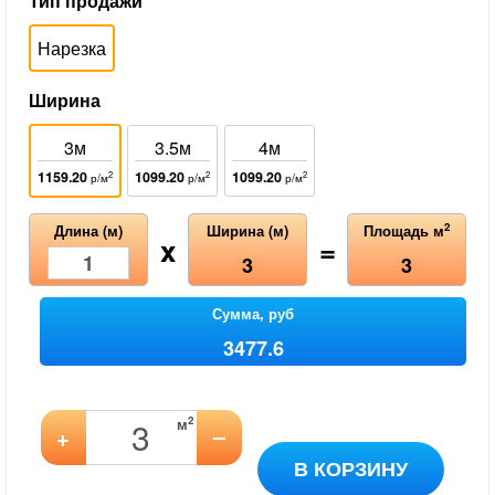
Тип продажи
Нарезка
Ширина
3м
3.5м
4м
1159.20
1099.20
1099.20
2
2
2
р/м
р/м
р/м
2
Длина (м)
Ширина (м)
Площадь м
x
=
3
3
Сумма, руб
3477.6
2
м
–
+
В КОРЗИНУ