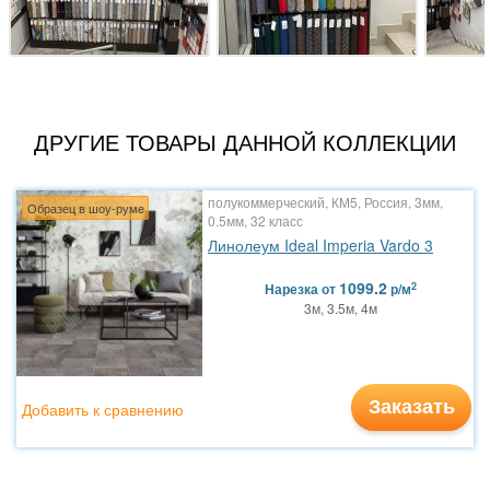
ДРУГИЕ ТОВАРЫ ДАННОЙ КОЛЛЕКЦИИ
полукоммерческий, КМ5, Россия, 3мм,
Образец в шоу-руме
0.5мм, 32 класс
Линолеум Ideal Imperia Vardo 3
1099.2
2
Нарезка
от
р/м
3м, 3.5м, 4м
Заказать
Добавить к сравнению