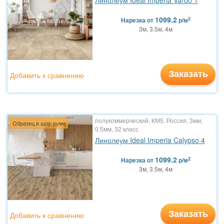
Линолеум Ideal Imperia Vardo 1
1099.2
2
Нарезка
от
р/м
3м, 3.5м, 4м
Заказать
Добавить к сравнению
полукоммерческий, КМ5, Россия, 3мм,
Образец в шоу-руме
0.5мм, 32 класс
Линолеум Ideal Imperia Calypso 4
1099.2
2
Нарезка
от
р/м
3м, 3.5м, 4м
Заказать
Добавить к сравнению