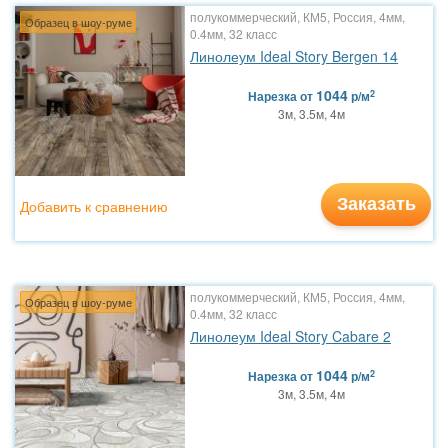
полукоммерческий, КМ5, Россия, 4мм,
Образец в шоу-руме
0.4мм, 32 класс
Линолеум Ideal Story Bergen 14
1044
2
Нарезка
от
р/м
3м, 3.5м, 4м
Заказать
Добавить к сравнению
полукоммерческий, КМ5, Россия, 4мм,
Образец в шоу-руме
0.4мм, 32 класс
Линолеум Ideal Story Cabare 2
1044
2
Нарезка
от
р/м
3м, 3.5м, 4м