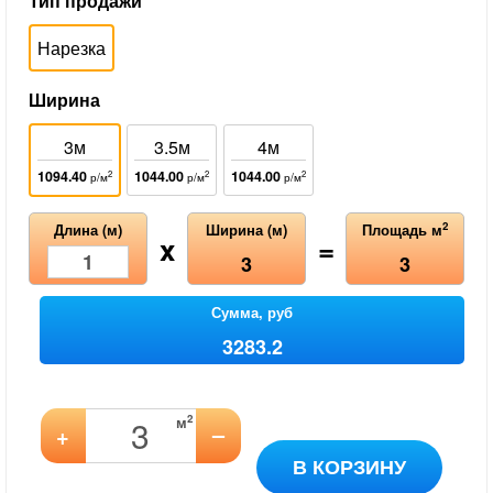
Тип продажи
Нарезка
Ширина
3м
3.5м
4м
1094.40
1044.00
1044.00
2
2
2
р/м
р/м
р/м
2
Длина (м)
Ширина (м)
Площадь м
x
=
3
3
Сумма, руб
3283.2
2
м
–
+
В КОРЗИНУ