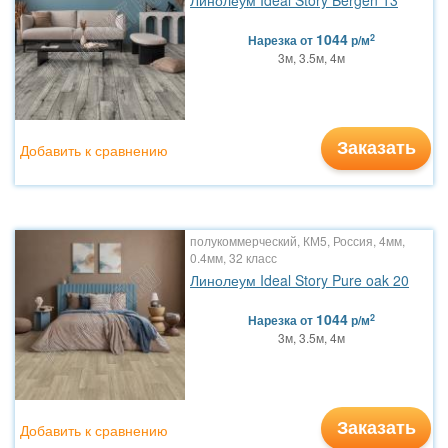
Линолеум Ideal Story Bergen 13
1044
2
Нарезка
от
р/м
3м, 3.5м, 4м
Заказать
Добавить к сравнению
полукоммерческий, КМ5, Россия, 4мм,
0.4мм, 32 класс
Линолеум Ideal Story Pure oak 20
1044
2
Нарезка
от
р/м
3м, 3.5м, 4м
Заказать
Добавить к сравнению