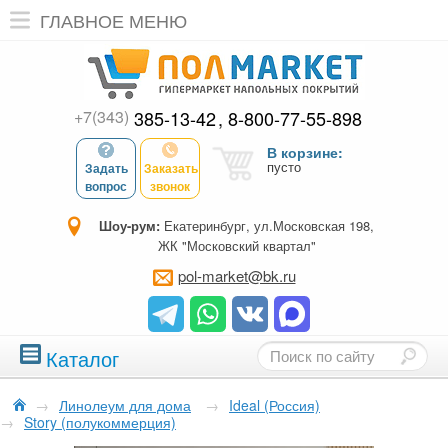
ГЛАВНОЕ МЕНЮ
+7(343)
385-13-42
8-800-77-55-898
В корзине:
пусто
Задать
Заказать
вопрос
звонок
Шоу-рум:
Екатеринбург, ул.Московская 198,
ЖК "Московский квартал"
pol-market@bk.ru
Каталог
→
Линолеум для дома
→
Ideal (Россия)
→
Story (полукоммерция)