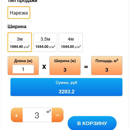
Тип продажи
Нарезка
Ширина
3м
3.5м
4м
1094.40
1044.00
1044.00
2
2
2
р/м
р/м
р/м
2
Длина (м)
Ширина (м)
Площадь м
x
=
3
3
Сумма, руб
3283.2
2
м
–
+
В КОРЗИНУ