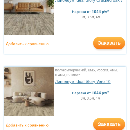
Линолеум Ideal Story Cracked oak 7
1044
2
Нарезка
от
р/м
3м, 3.5м, 4м
Заказать
Добавить к сравнению
полукоммерческий, КМ5, Россия, 4мм,
0.4мм, 32 класс
Линолеум Ideal Story Vero 10
1044
2
Нарезка
от
р/м
3м, 3.5м, 4м
Заказать
Добавить к сравнению