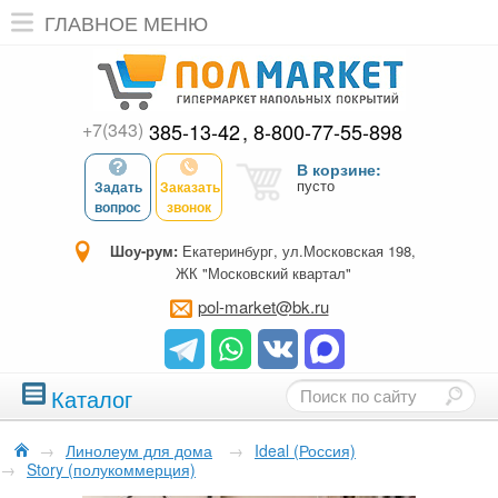
ГЛАВНОЕ МЕНЮ
+7(343)
385-13-42
8-800-77-55-898
В корзине:
пусто
Задать
Заказать
вопрос
звонок
Шоу-рум:
Екатеринбург, ул.Московская 198,
ЖК "Московский квартал"
pol-market@bk.ru
Каталог
→
Линолеум для дома
→
Ideal (Россия)
→
Story (полукоммерция)