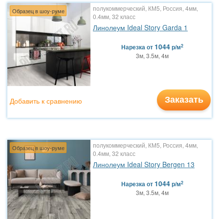
полукоммерческий, КМ5, Россия, 4мм,
Образец в шоу-руме
0.4мм, 32 класс
Линолеум Ideal Story Garda 1
1044
2
Нарезка
от
р/м
3м, 3.5м, 4м
Заказать
Добавить к сравнению
полукоммерческий, КМ5, Россия, 4мм,
Образец в шоу-руме
0.4мм, 32 класс
Линолеум Ideal Story Bergen 13
1044
2
Нарезка
от
р/м
3м, 3.5м, 4м