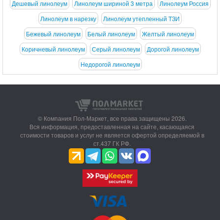
Дешевый линолеум
Линолеум шириной 3 метра
Линолеум Россия
Линолеум в нарезку
Линолеум утепленный ТЗИ
Бежевый линолеум
Белый линолеум
Желтый линолеум
Коричневый линолеум
Серый линолеум
Дорогой линолеум
Недорогой линолеум
© Компания Пол-Маркет,
все права защищены 2026.
Вся информация, предоставленная на сайте, касающаяся
стоимости товаров и услуг не является офертой определяемой в
ст.437 ГК РФ.