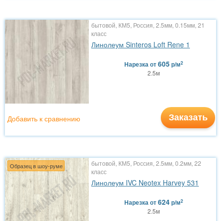
бытовой, КМ5, Россия, 2.5мм, 0.15мм, 21
класс
Линолеум Sinteros Loft Rene 1
605
2
Нарезка
от
р/м
2.5м
Заказать
Добавить к сравнению
бытовой, КМ5, Россия, 2.5мм, 0.2мм, 22
Образец в шоу-руме
класс
Линолеум IVC Neotex Harvey 531
624
2
Нарезка
от
р/м
2.5м