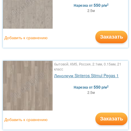
550
2
Нарезка
от
р/м
2.5м
Заказать
Добавить к сравнению
бытовой, КМ5, Россия, 2.1мм, 0.15мм, 21
класс
Линолеум Sinteros Stimul Pegas 1
550
2
Нарезка
от
р/м
2.5м
Заказать
Добавить к сравнению