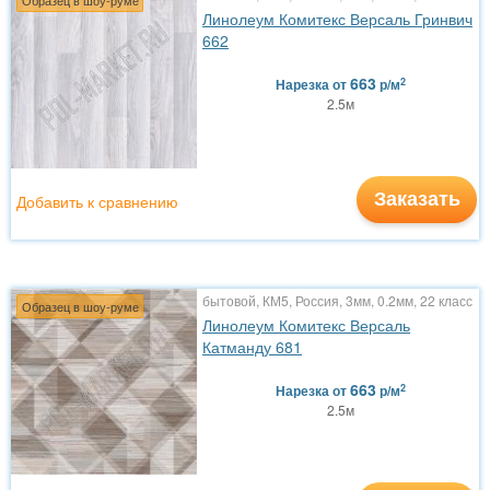
Образец в шоу-руме
Линолеум Комитекс Версаль Гринвич
662
663
2
Нарезка
от
р/м
2.5м
Заказать
Добавить к сравнению
бытовой, КМ5, Россия, 3мм, 0.2мм, 22 класс
Образец в шоу-руме
Линолеум Комитекс Версаль
Катманду 681
663
2
Нарезка
от
р/м
2.5м