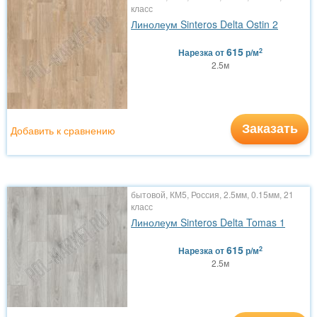
класс
Линолеум Sinteros Delta Ostin 2
615
2
Нарезка
от
р/м
2.5м
Заказать
Добавить к сравнению
бытовой, КМ5, Россия, 2.5мм, 0.15мм, 21
класс
Линолеум Sinteros Delta Tomas 1
615
2
Нарезка
от
р/м
2.5м