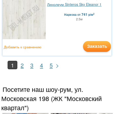
Линолеум Sinteros Sky Eleanor 1
741
2
Нарезка
от
р/м
2.5м
Заказать
Добавить к сравнению
>
1
2
3
4
5
Посетите наш шоу-рум, ул.
Московская 198 (ЖК "Московский
квартал")