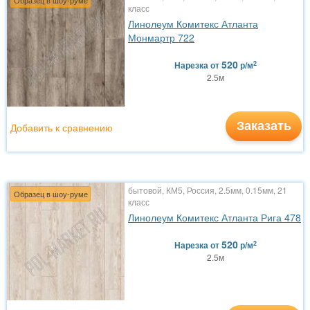
Образец в шоу-руме
класс
Линолеум Комитекс Атланта
Монмартр 722
520
2
Нарезка
от
р/м
2.5м
Заказать
Добавить к сравнению
бытовой, КМ5, Россия, 2.5мм, 0.15мм, 21
Образец в шоу-руме
класс
Линолеум Комитекс Атланта Рига 478
520
2
Нарезка
от
р/м
2.5м