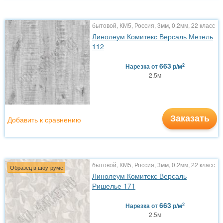
бытовой, КМ5, Россия, 3мм, 0.2мм, 22 класс
Линолеум Комитекс Версаль Метель
112
663
2
Нарезка
от
р/м
2.5м
Заказать
Добавить к сравнению
бытовой, КМ5, Россия, 3мм, 0.2мм, 22 класс
Образец в шоу-руме
Линолеум Комитекс Версаль
Ришелье 171
663
2
Нарезка
от
р/м
2.5м