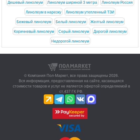
Дешевый линолеум
Линолеум шириной 3 метра
Линолеум Россия
Линолеум в нарезку
Линолеум утепленный ТЗИ
Бежевый линолеум
Белый линолеум
Желтый линолеум
Коричневый линолеум
Серый линолеум
Дорогой линолеум
Недорогой линолеум
© Компания Пол-Маркет,
все права защищены 2026.
Вся информация, предоставленная на сайте, касающаяся
стоимости товаров и услуг не является офертой определяемой в
ст.437 ГК РФ.