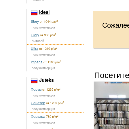
Ideal
Story
2
от 1044 р/м
Сожалее
полукоммерция
Glory
2
от 900 р/м
бытовой
Ultra
2
от 1210 р/м
полукоммерция
Imperia
2
от 1100 р/м
полукоммерция
Посетите
Juteks
Форум
2
от 1235 р/м
полукоммерция
Сенатор
2
от 1235 р/м
полукоммерция
Форвард
2
780 р/м
полукоммерция