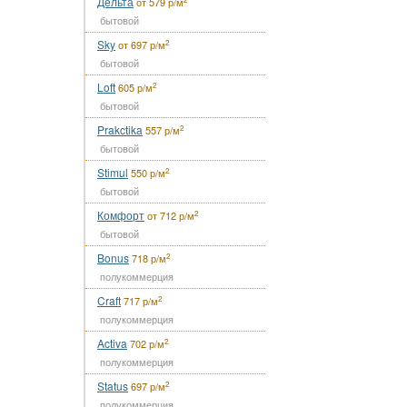
Дельта
от 579 р/м
бытовой
Sky
2
от 697 р/м
бытовой
Loft
2
605 р/м
бытовой
Prakctika
2
557 р/м
бытовой
Stimul
2
550 р/м
бытовой
Комфорт
2
от 712 р/м
бытовой
Bonus
2
718 р/м
полукоммерция
Craft
2
717 р/м
полукоммерция
Activa
2
702 р/м
полукоммерция
Status
2
697 р/м
полукоммерция