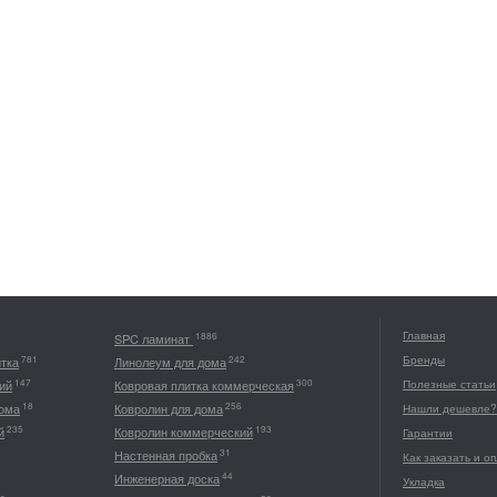
Главная
1886
SPC ламинат
Бренды
781
242
итка
Линолеум для дома
147
300
ий
Ковровая плитка коммерческая
Полезные статьи
18
256
дома
Ковролин для дома
Нашли дешевле?
235
193
й
Ковролин коммерческий
Гарантии
31
Настенная пробка
Как заказать и о
44
Инженерная доска
Укладка