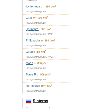
Idylle nova
2
от 1160 р/м
полукоммерция
Club
2
от 1090 р/м
полукоммерция
Sprint pro
2
1000 р/м
полукоммерция, КМ2
Philosophy
2
от 984 р/м
полукоммерция
Galaxy
2
984 р/м
полукоммерция, КМ2
Moda
2
от 856 р/м
полукоммерция
Force R
2
от 958 р/м
полукоммерция
Hometown
2
1071 р/м
полукоммерция
Sinteros
2