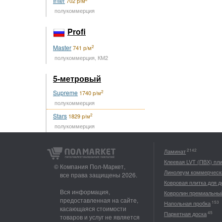
Inter
702 р/м
полукоммерция
Profi
Master
2
741 р/м
полукоммерция, КМ2
5-метровый
Supreme
2
1740 р/м
полукоммерция
Stars
2
1829 р/м
полукоммерция
2142
Ламинат
Клеевая LVT (ПВХ) пл
© Компания Пол-Маркет,
Линолеум коммерческ
все права защищены 2026.
Ковровая плитка для 
Вся информация,
Ковролин премиальны
предоставленная на сайте,
153
Напольная пробка
касающаяся стоимости
45
Паркетная доска
товаров и услуг не является