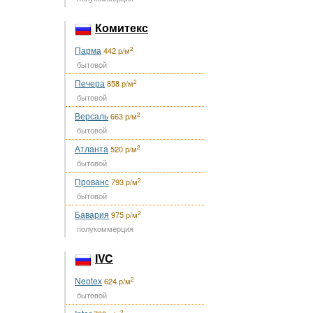
Комитекс
Парма
2
442 р/м
бытовой
Печера
2
858 р/м
бытовой
Версаль
2
663 р/м
бытовой
Атланта
2
520 р/м
бытовой
Прованс
2
793 р/м
бытовой
Бавария
2
975 р/м
полукоммерция
IVC
Neotex
2
624 р/м
бытовой
2