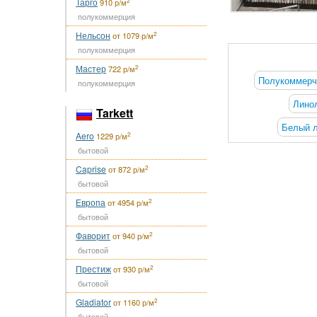
Тарго
2
910 р/м
полукоммерция
Нельсон
2
от 1079 р/м
полукоммерция
Мастер
2
722 р/м
Полукоммерч
полукоммерция
Лино
Tarkett
Белый 
Aero
2
1229 р/м
бытовой
Caprise
2
от 872 р/м
бытовой
Европа
2
от 4954 р/м
бытовой
Фаворит
2
от 940 р/м
бытовой
Престиж
2
от 930 р/м
бытовой
Gladiator
2
от 1160 р/м
бытовой