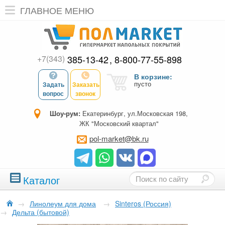
ГЛАВНОЕ МЕНЮ
+7(343)
385-13-42
8-800-77-55-898
В корзине:
пусто
Задать
Заказать
вопрос
звонок
Шоу-рум:
Екатеринбург, ул.Московская 198,
ЖК "Московский квартал"
pol-market@bk.ru
Каталог
→
Линолеум для дома
→
Sinteros (Россия)
→
Дельта (бытовой)