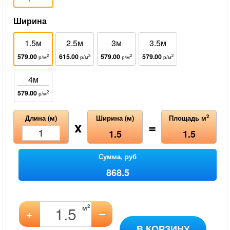
Ширина
1.5м
2.5м
3м
3.5м
579.00
615.00
579.00
579.00
2
2
2
2
р/м
р/м
р/м
р/м
4м
579.00
2
р/м
2
Длина (м)
Ширина (м)
Площадь м
x
=
1.5
1.5
Сумма, руб
868.5
2
м
–
+
В КОРЗИНУ