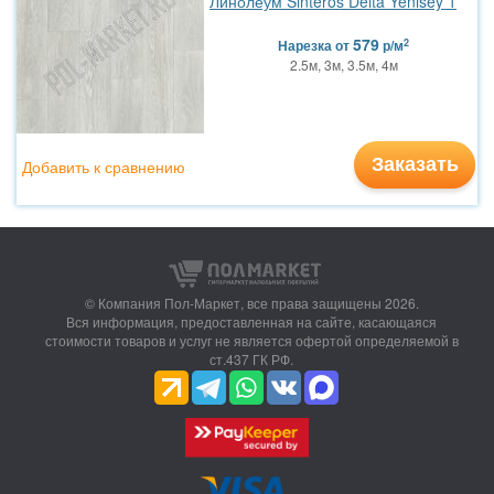
Линолеум Sinteros Delta Yenisey 1
579
2
Нарезка
от
р/м
2.5м, 3м, 3.5м, 4м
Заказать
Добавить к сравнению
© Компания Пол-Маркет,
все права защищены 2026.
Вся информация, предоставленная на сайте, касающаяся
стоимости товаров и услуг не является офертой определяемой в
ст.437 ГК РФ.