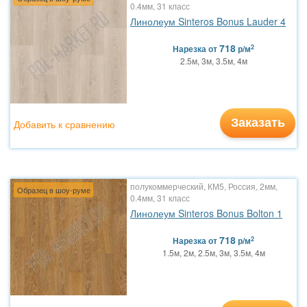
0.4мм, 31 класс
Линолеум Sinteros Bonus Lauder 4
718
2
Нарезка
от
р/м
2.5м, 3м, 3.5м, 4м
Заказать
Добавить к сравнению
полукоммерческий, КМ5, Россия, 2мм,
Образец в шоу-руме
0.4мм, 31 класс
Линолеум Sinteros Bonus Bolton 1
718
2
Нарезка
от
р/м
1.5м, 2м, 2.5м, 3м, 3.5м, 4м