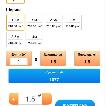
Ширина
1.5м
2м
2.5м
3м
718.00
718.00
718.00
718.00
2
2
2
2
р/м
р/м
р/м
р/м
3.5м
4м
718.00
718.00
2
2
р/м
р/м
2
Длина (м)
Ширина (м)
Площадь м
x
=
1.5
1.5
Сумма, руб
1077
2
м
–
+
В КОРЗИНУ