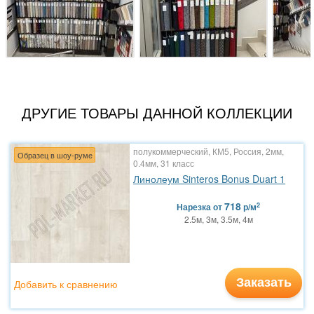
ДРУГИЕ ТОВАРЫ ДАННОЙ КОЛЛЕКЦИИ
полукоммерческий, КМ5, Россия, 2мм,
Образец в шоу-руме
0.4мм, 31 класс
Линолеум Sinteros Bonus Duart 1
718
2
Нарезка
от
р/м
2.5м, 3м, 3.5м, 4м
Заказать
Добавить к сравнению