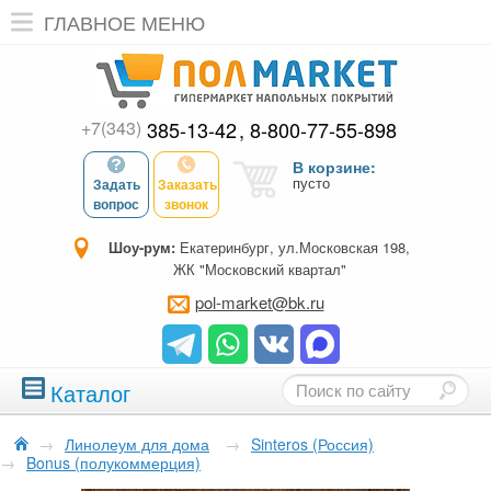
ГЛАВНОЕ МЕНЮ
+7(343)
385-13-42
8-800-77-55-898
В корзине:
пусто
Задать
Заказать
вопрос
звонок
Шоу-рум:
Екатеринбург, ул.Московская 198,
ЖК "Московский квартал"
pol-market@bk.ru
Каталог
→
Линолеум для дома
→
Sinteros (Россия)
→
Bonus (полукоммерция)