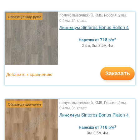
полукоммерческий, КМ5, Россия, 2мм,
Образец в шоу-руме
0.4мм, 31 класс
Линолеум Sinteros Bonus Bolton 4
718
2
Нарезка
от
р/м
2.5м, 3м, 3.5м, 4м
Заказать
Добавить к сравнению
полукоммерческий, КМ5, Россия, 2мм,
Образец в шоу-руме
0.4мм, 31 класс
Линолеум Sinteros Bonus Platon 4
718
2
Нарезка
от
р/м
3м, 3.5м, 4м