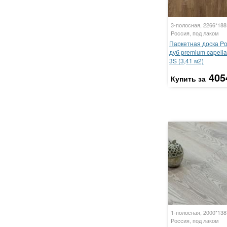
3-полосная, 2266*18
Россия, под лаком
Паркетная доска P
дуб premium capella
3S (3,41 м2)
405
Купить за
1-полосная, 2000*13
Россия, под лаком