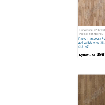
3-полосная, 2266*18
Россия, под маслом
Паркетная доска P
дуб callisto oiled 3S
(3.41м2)
399
Купить за