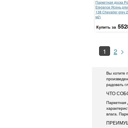
Паркетная доска P
Elegance Ясень pr
138 Chevalier grey 2
м2)
552
Купить за
>
1
2
Вы хотите 
произведен
радовать г
ЧТО СОБ
Паркетная 
характерис
влага. Пар
ПРЕИМУЩ