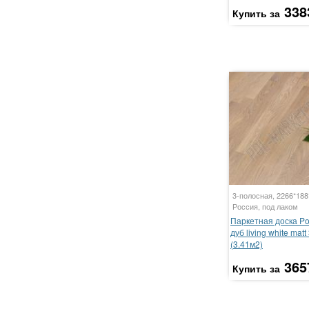
338
Купить за
3-полосная, 2266*18
Россия, под лаком
Паркетная доска P
дуб living white mat
(3.41м2)
365
Купить за