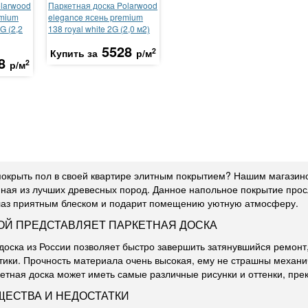
olarwood
Паркетная доска Polarwood
emium
elegance ясень premium
G (2,2
138 royal white 2G (2,0 м2)
5528
2
Купить за
р/м
8
2
р/м
покрыть пол в своей квартире элитным покрытием? Нашим магазино
ная из лучших древесных пород. Данное напольное покрытие просл
лаз приятным блеском и подарит помещению уютную атмосферу.
ОЙ ПРЕДСТАВЛЯЕТ ПАРКЕТНАЯ ДОСКА
доска из России позволяет быстро завершить затянувшийся ремонт,
тики. Прочность материала очень высокая, ему не страшны механ
кетная доска может иметь самые различные рисунки и оттенки, пре
ЕСТВА И НЕДОСТАТКИ