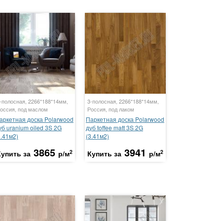
-полосная, 2266*188*14мм,
3-полосная, 2266*188*14мм,
оссия, под маслом
Россия, под лаком
аркетная доска Polarwood
Паркетная доска Polarwood
уб uranium oiled 3S 2G
дуб toffee matt 3S 2G
3.41м2)
(3.41м2)
3865
3941
2
2
Купить за
р/м
Купить за
р/м