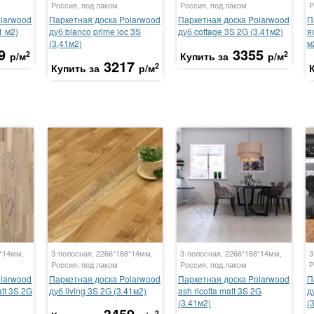
Россия, под лаком
Россия, под лаком
Р
olarwood
Паркетная доска Polarwood
Паркетная доска Polarwood
П
1 м2)
дуб blanco prime loc 3S
дуб cottage 3S 2G (3.41м2)
я
(3,41м2)
м
9
3355
2
2
р/м
Купить за
р/м
3217
2
Купить за
р/м
8*14мм,
3-полосная, 2266*188*14мм,
3-полосная, 2266*188*14мм,
3
Россия, под лаком
Россия, под лаком
Р
olarwood
Паркетная доска Polarwood
Паркетная доска Polarwood
П
att 3S 2G
дуб living 3S 2G (3.41м2)
ash ricotta matt 3S 2G
д
(3.41м2)
(
3459
2