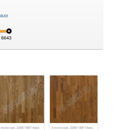
аски
6643
-полосная, 2266*188*14мм,
3-полосная, 2266*188*14мм,