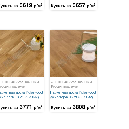
3619
3657
2
2
Купить за
р/м
Купить за
р/м
-полосная, 2266*188*14мм,
3-полосная, 2266*188*14мм,
оссия, под лаком
Россия, под лаком
аркетная доска Polarwood
Паркетная доска Polarwood
уб tundra 3S 2G (3.41м2)
дуб oregon 3S 2G (3.41м2)
3771
3808
2
2
Купить за
р/м
Купить за
р/м