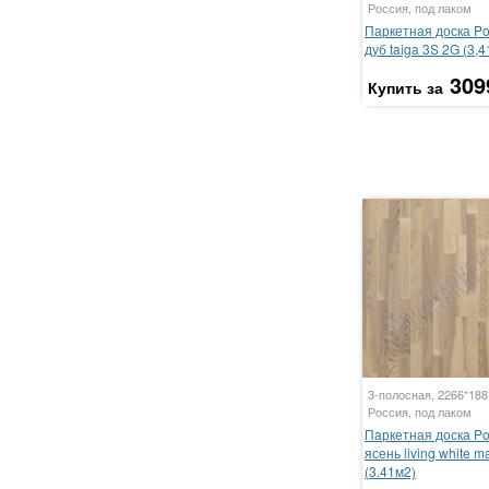
Россия, под лаком
Паркетная доска P
дуб taiga 3S 2G (3,4
309
Купить за
3-полосная, 2266*18
Россия, под лаком
Паркетная доска P
ясень living white m
(3.41м2)