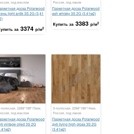
оссия, под маслом
Россия, под лаком
аркетная доска Polarwood
Паркетная доска Polarwood
сень light antik 3S 2G (3,41
ash whisky 3S 2G (3.41м2)
2)
3383
2
Купить за
р/м
3374
2
Купить за
р/м
-полосная, 2266*188*15мм,
3-полосная, 2266*188*14мм,
оссия, под маслом
Россия, под лаком
аркетная доска Polarwood
Паркетная доска Polarwood
уб vintage oiled 3S 2G
дуб living high gloss 3S 2G
3.41м2)
(3.41м2)