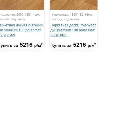
-полосная, 2000*138*14мм,
1-полосная, 1800*180*14мм,
оссия, под лаком
Россия, под лаком
аркетная доска Polarwood
Паркетная доска Polarwood
ak premium 138 polar matt
дуб premium 138 polar matt
G (2,2 м2)
2G (2.0м2)
5216
5216
2
2
Купить за
р/м
Купить за
р/м