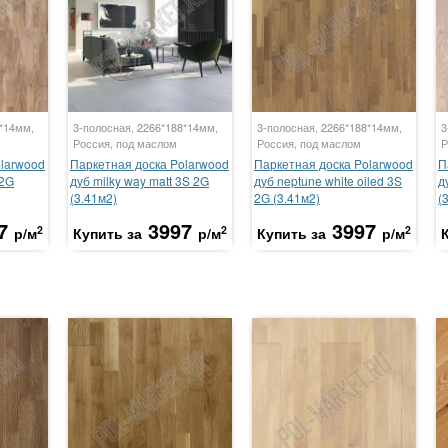
8*14мм,
3-полосная, 2266*188*14мм,
3-полосная, 2266*188*14мм,
3
Россия, под маслом
Россия, под маслом
Р
olarwood
Паркетная доска Polarwood
Паркетная доска Polarwood
П
 2G
дуб milky way matt 3S 2G
дуб neptune white oiled 3S
д
(3.41м2)
2G (3.41м2)
(
7
3997
3997
2
2
2
р/м
Купить за
р/м
Купить за
р/м