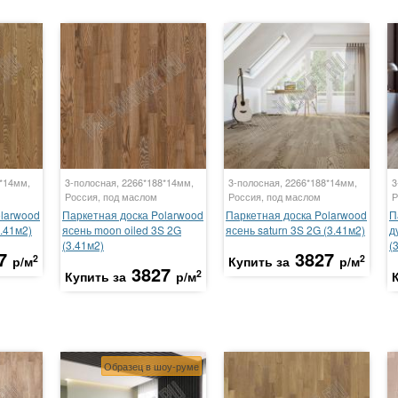
8*14мм,
3-полосная, 2266*188*14мм,
3-полосная, 2266*188*14мм,
3
Россия, под маслом
Россия, под маслом
Р
olarwood
Паркетная доска Polarwood
Паркетная доска Polarwood
П
.41м2)
ясень moon oiled 3S 2G
ясень saturn 3S 2G (3.41м2)
д
(3.41м2)
(
7
3827
2
2
р/м
Купить за
р/м
3827
2
Купить за
р/м
Образец в шоу-руме