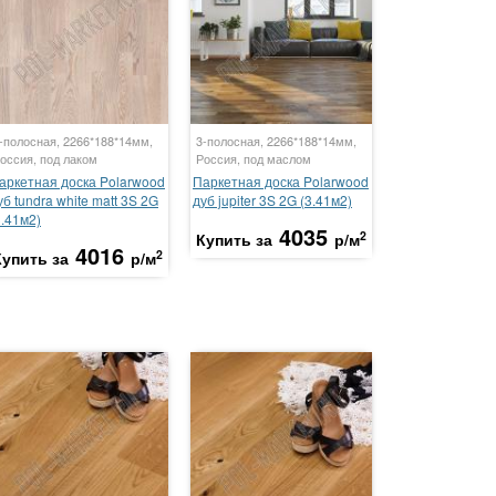
-полосная, 2266*188*14мм,
3-полосная, 2266*188*14мм,
оссия, под лаком
Россия, под маслом
аркетная доска Polarwood
Паркетная доска Polarwood
уб tundra white matt 3S 2G
дуб jupiter 3S 2G (3.41м2)
3.41м2)
4035
2
Купить за
р/м
4016
2
Купить за
р/м