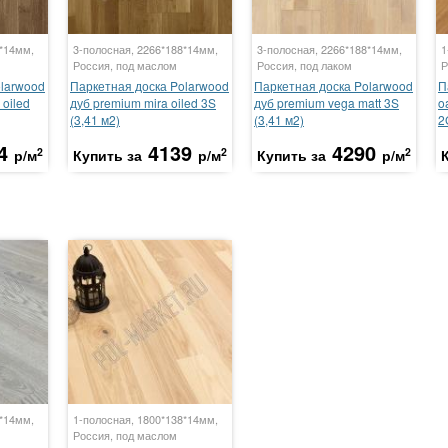
8*14мм,
3-полосная, 2266*188*14мм,
3-полосная, 2266*188*14мм,
1
Россия, под маслом
Россия, под лаком
Р
olarwood
Паркетная доска Polarwood
Паркетная доска Polarwood
П
 oiled
дуб premium mira oiled 3S
дуб premium vega matt 3S
o
(3,41 м2)
(3,41 м2)
2
4
4139
4290
2
2
2
р/м
Купить за
р/м
Купить за
р/м
8*14мм,
1-полосная, 1800*138*14мм,
Россия, под маслом