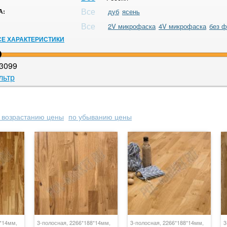
Все
А:
дуб
ясень
Все
2V микрофаска
4V микрофаска
без ф
СЕ ХАРАКТЕРИСТИКИ
3099
льтр
 возрастанию цены
по убыванию цены
8*14мм,
3-полосная, 2266*188*14мм,
3-полосная, 2266*188*14мм,
3