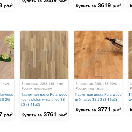
Купить за
р/м
3
3619
2
2
р/м
Купить за
р/м
8*14мм,
3-полосная, 2266*188*14мм,
3-полосная, 2266*188*14мм,
3
Россия, под маслом
Россия, под лаком
Р
olarwood
Паркетная доска Polarwood
Паркетная доска Polarwood
П
t 3S 2G
ясень pluton white oiled 3S
дуб native 3S 2G (3.41м2)
д
2G (3.41м2)
3771
2
Купить за
р/м
7
3761
2
2
р/м
Купить за
р/м