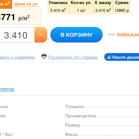
Упаковка
Кол-во уп.
К заказу
Сумма
2
за м
Цена за уп.
2
2
3.410 м
1
шт
3.410
м
12860
р
3771
2
р/м
–
В КОРЗИНУ
или
Купить в од
авить к сравнению
Распечатать эту страницу
Нашли деше
улятор
сная
Толщина
ком
Производитель
Размер
 / 8шт
Фаска