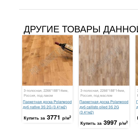
ДРУГИЕ ТОВАРЫ ДАННО
3-полосная, 2266*188*14мм,
3-полосная, 2266*188*14мм,
Россия, под лаком
Россия, под маслом
Паркетная доска Polarwood
Паркетная доска Polarwood
дуб native 3S 2G (3.41м2)
дуб callisto oiled 3S 2G
д
(3.41м2)
3771
2
Купить за
р/м
3997
2
Купить за
р/м