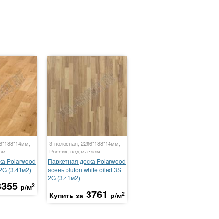
66*188*14мм,
3-полосная, 2266*188*14мм,
ком
Россия, под маслом
ка Polarwood
Паркетная доска Polarwood
 2G (3.41м2)
ясень pluton white oiled 3S
2G (3.41м2)
3355
2
р/м
3761
2
Купить за
р/м