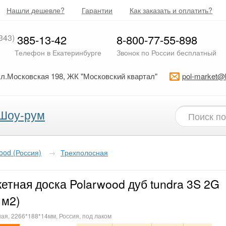
Нашли дешевле?
Гарантии
Как заказать и оплатить?
343)
385-13-42
8-800-77-55-898
Телефон в Екатеринбурге
Звонок по России бесплатный
ул.Московская 198, ЖК "Московский квартал"
pol-market@
Шоу-рум
ood (Россия)
→
Трехполосная
етная доска Polarwood дуб tundra 3S 2G
1м2)
ая, 2266*188*14мм, Россия, под лаком