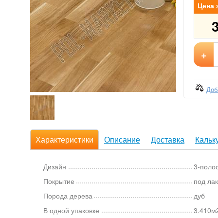
Цена 
+
Доб
Характеристики
Описание
Доставка
Кальк
Дизайн
3-поло
Покрытие
под ла
Порода дерева
дуб
В одной упаковке
3.410м2