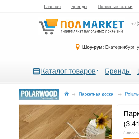
Главная
Бренды
Полезные статьи
+7(
Шоу-рум:
Екатеринбург, 
Каталог товаров
Бренды
→
Паркетная доска
→
Polarw
Парк
(3.4
3-полосн