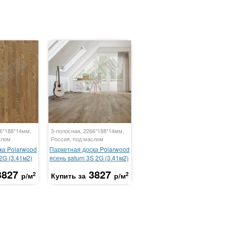
66*188*14мм,
3-полосная, 2266*188*14мм,
слом
Россия, под маслом
ка Polarwood
Паркетная доска Polarwood
2G (3.41м2)
ясень saturn 3S 2G (3.41м2)
3827
3827
2
2
р/м
Купить за
р/м