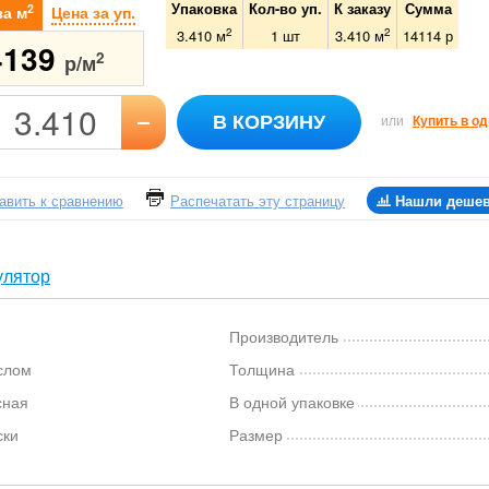
Упаковка
Кол-во уп.
К заказу
Сумма
2
за м
Цена за уп.
2
2
3.410 м
1
шт
3.410
м
14114
р
4139
2
р/м
–
В КОРЗИНУ
или
Купить в од
авить к сравнению
Распечатать эту страницу
Нашли деше
улятор
Производитель
слом
Толщина
сная
В одной упаковке
ски
Размер