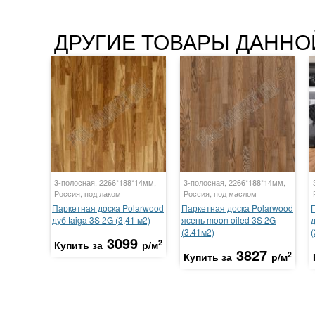
ДРУГИЕ ТОВАРЫ ДАННО
3-полосная, 2266*188*14мм,
3-полосная, 2266*188*14мм,
Россия, под лаком
Россия, под маслом
Паркетная доска Polarwood
Паркетная доска Polarwood
дуб taiga 3S 2G (3,41 м2)
ясень moon oiled 3S 2G
д
(3.41м2)
(
3099
2
Купить за
р/м
3827
2
Купить за
р/м