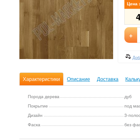
Цена 
+
Доб
Характеристики
Описание
Доставка
Кальк
Порода дерева
дуб
Покрытие
под ма
Дизайн
3-поло
Фаска
без фа