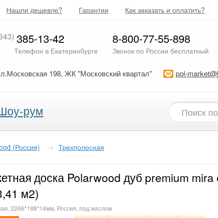
Нашли дешевле?
Гарантии
Как заказать и оплатить?
343)
385-13-42
8-800-77-55-898
Телефон в Екатеринбурге
Звонок по России бесплатный
ул.Московская 198, ЖК "Московский квартал"
pol-market@
Шоу-рум
ood (Россия)
→
Трехполосная
етная доска Polarwood дуб premium mira 
3,41 м2)
ая, 2266*188*14мм, Россия, под маслом