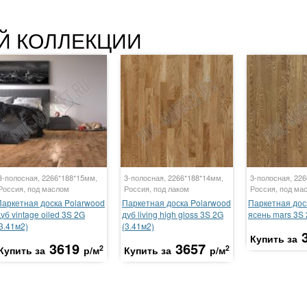
Й КОЛЛЕКЦИИ
3-полосная, 2266*188*15мм,
3-полосная, 2266*188*14мм,
3-полосная, 22
Россия, под маслом
Россия, под лаком
Россия, под ма
Паркетная доска Polarwood
Паркетная доска Polarwood
Паркетная дос
уб vintage oiled 3S 2G
дуб living high gloss 3S 2G
ясень mars 3S 
3.41м2)
(3.41м2)
Купить за
3619
3657
2
2
Купить за
р/м
Купить за
р/м