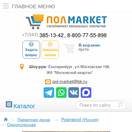
ГЛАВНОЕ МЕНЮ
+7(343)
385-13-42
8-800-77-55-898
В корзине:
пусто
Задать
Заказать
вопрос
звонок
Шоу-рум:
Екатеринбург, ул.Московская 198,
ЖК "Московский квартал"
pol-market@bk.ru
Каталог
→
Паркетная доска
→
Polarwood (Россия)
→
Однополосная