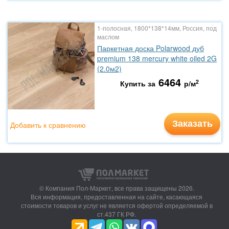
1-полосная, 1800*138*14мм, Россия, под
маслом
Паркетная доска Polarwood дуб
premium 138 mercury white oiled 2G
(2.0м2)
6464
2
Купить за
р/м
Заказать
Добавить к сравнению
© Компания Пол-Маркет,
все права защищены 2026.
Вся информация, предоставленная на сайте, касающаяся
стоимости товаров и услуг не является офертой определяемой в
ст.437 ГК РФ.