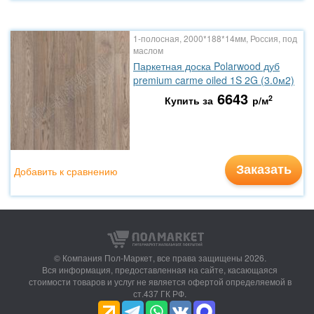
1-полосная, 2000*188*14мм, Россия, под
маслом
Паркетная доска Polarwood дуб
premium carme oiled 1S 2G (3.0м2)
6643
2
Купить за
р/м
Заказать
Добавить к сравнению
© Компания Пол-Маркет,
все права защищены 2026.
Вся информация, предоставленная на сайте, касающаяся
стоимости товаров и услуг не является офертой определяемой в
ст.437 ГК РФ.