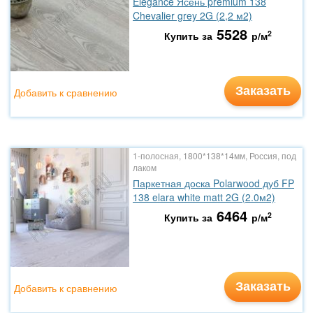
Elegance Ясень premium 138
Chevalier grey 2G (2,2 м2)
5528
2
Купить за
р/м
Заказать
Добавить к сравнению
1-полосная, 1800*138*14мм, Россия, под
лаком
Паркетная доска Polarwood дуб FP
138 elara white matt 2G (2.0м2)
6464
2
Купить за
р/м
Заказать
Добавить к сравнению