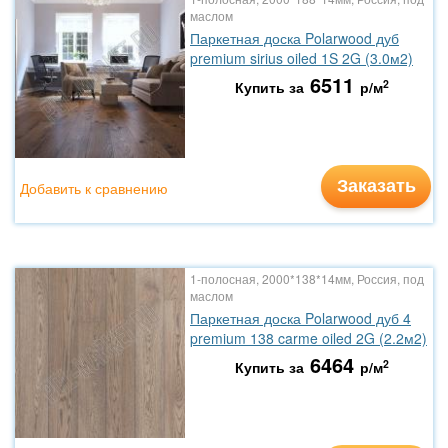
маслом
Паркетная доска Polarwood дуб
premium sirius oiled 1S 2G (3.0м2)
6511
2
Купить за
р/м
Заказать
Добавить к сравнению
1-полосная, 2000*138*14мм, Россия, под
маслом
Паркетная доска Polarwood дуб 4
premium 138 carme oiled 2G (2.2м2)
6464
2
Купить за
р/м