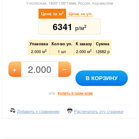
1-полосная, 1800*138*14мм, Россия, под маслом
2
Цена за м
Цена за уп.
6341
2
р/м
Упаковка
Кол-во уп.
К заказу
Сумма
2
2
2.000 м
1
шт
2.000
м
12682
р
–
+
В КОРЗИНУ
или
Купить в один клик
Добавить к сравнению
Распечатать эту страницу