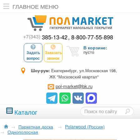
ГЛАВНОЕ МЕНЮ
+7(343)
385-13-42
8-800-77-55-898
В корзине:
пусто
Задать
Заказать
вопрос
звонок
Шоу-рум:
Екатеринбург, ул.Московская 198,
ЖК "Московский квартал"
pol-market@bk.ru
Каталог
→
Паркетная доска
→
Polarwood (Россия)
→
Однополосная