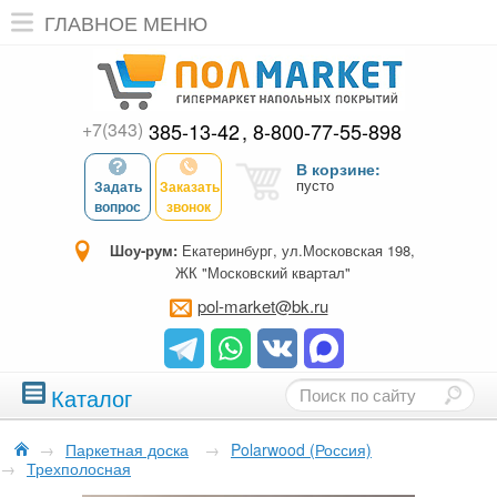
ГЛАВНОЕ МЕНЮ
+7(343)
385-13-42
8-800-77-55-898
В корзине:
пусто
Задать
Заказать
вопрос
звонок
Шоу-рум:
Екатеринбург, ул.Московская 198,
ЖК "Московский квартал"
pol-market@bk.ru
Каталог
→
Паркетная доска
→
Polarwood (Россия)
→
Трехполосная