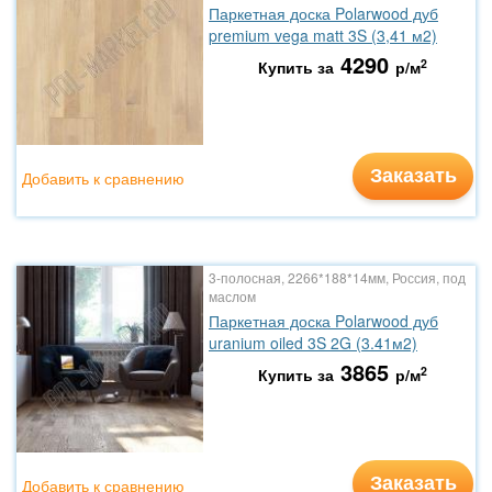
Паркетная доска Polarwood дуб
premium vega matt 3S (3,41 м2)
4290
2
Купить за
р/м
Заказать
Добавить к сравнению
3-полосная, 2266*188*14мм, Россия, под
маслом
Паркетная доска Polarwood дуб
uranium oiled 3S 2G (3.41м2)
3865
2
Купить за
р/м
Заказать
Добавить к сравнению