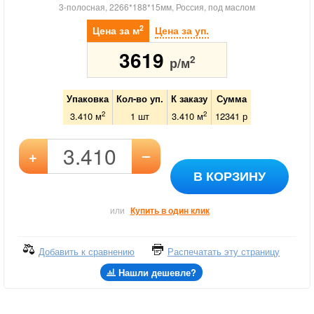
3-полосная, 2266*188*15мм, Россия, под маслом
2
Цена за м
Цена за уп.
3619
2
р/м
Упаковка
Кол-во уп.
К заказу
Сумма
2
2
3.410 м
1
шт
3.410
м
12341
р
–
+
В КОРЗИНУ
или
Купить в один клик
Добавить к сравнению
Распечатать эту страницу
Нашли дешевле?