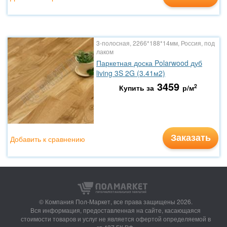
3-полосная, 2266*188*14мм, Россия, под
лаком
Паркетная доска Polarwood дуб
living 3S 2G (3.41м2)
3459
2
Купить за
р/м
Заказать
Добавить к сравнению
© Компания Пол-Маркет,
все права защищены 2026.
Вся информация, предоставленная на сайте, касающаяся
стоимости товаров и услуг не является офертой определяемой в