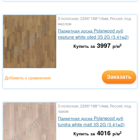
3-полосная, 2266*188*14мм, Россия, под
маслом
Паркетная доска Polarwood дуб
neptune white oiled 3S 2G (3.41м2)
3997
2
Купить за
р/м
Заказать
Добавить к сравнению
3-полосная, 2266*188*14мм, Россия, под
лаком
Паркетная доска Polarwood дуб
tundra white matt 3S 2G (3.41м2)
4016
2
Купить за
р/м