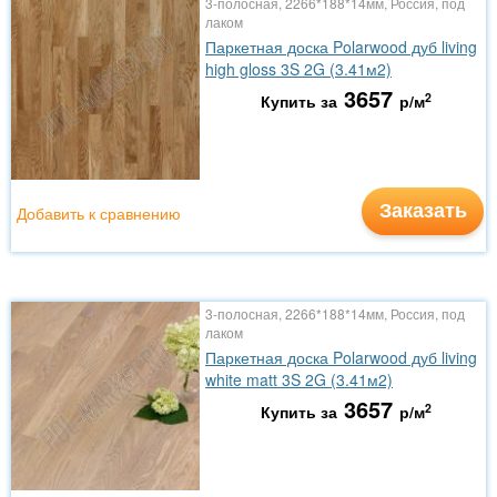
3-полосная, 2266*188*14мм, Россия, под
лаком
Паркетная доска Polarwood дуб living
high gloss 3S 2G (3.41м2)
3657
2
Купить за
р/м
Заказать
Добавить к сравнению
3-полосная, 2266*188*14мм, Россия, под
лаком
Паркетная доска Polarwood дуб living
white matt 3S 2G (3.41м2)
3657
2
Купить за
р/м