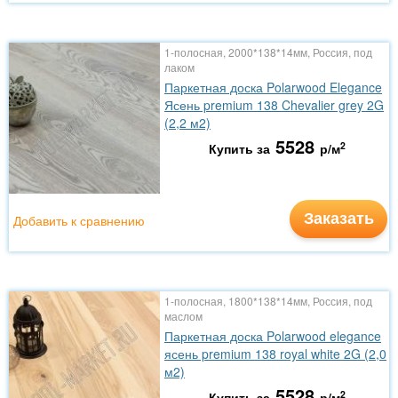
1-полосная, 2000*138*14мм, Россия, под
лаком
Паркетная доска Polarwood Elegance
Ясень premium 138 Chevalier grey 2G
(2,2 м2)
5528
2
Купить за
р/м
Заказать
Добавить к сравнению
1-полосная, 1800*138*14мм, Россия, под
маслом
Паркетная доска Polarwood elegance
ясень premium 138 royal white 2G (2,0
м2)
5528
2
Купить за
р/м