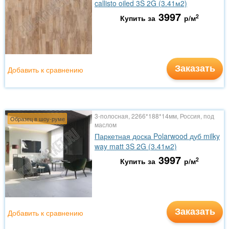
callisto oiled 3S 2G (3.41м2)
3997
2
Купить за
р/м
Заказать
Добавить к сравнению
3-полосная, 2266*188*14мм, Россия, под
Образец в шоу-руме
маслом
Паркетная доска Polarwood дуб milky
way matt 3S 2G (3.41м2)
3997
2
Купить за
р/м
Заказать
Добавить к сравнению