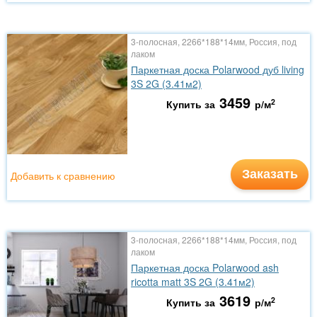
3-полосная, 2266*188*14мм, Россия, под
лаком
Паркетная доска Polarwood дуб living
3S 2G (3.41м2)
3459
2
Купить за
р/м
Заказать
Добавить к сравнению
3-полосная, 2266*188*14мм, Россия, под
лаком
Паркетная доска Polarwood ash
ricotta matt 3S 2G (3.41м2)
3619
2
Купить за
р/м