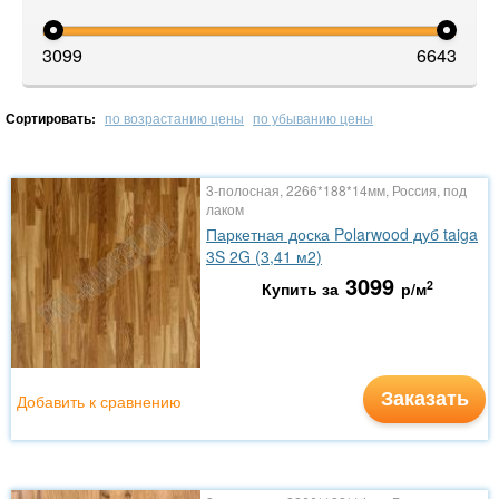
3099
6643
Сортировать:
по возрастанию цены
по убыванию цены
3-полосная, 2266*188*14мм, Россия, под
лаком
Паркетная доска Polarwood дуб taiga
3S 2G (3,41 м2)
3099
2
Купить за
р/м
Заказать
Добавить к сравнению