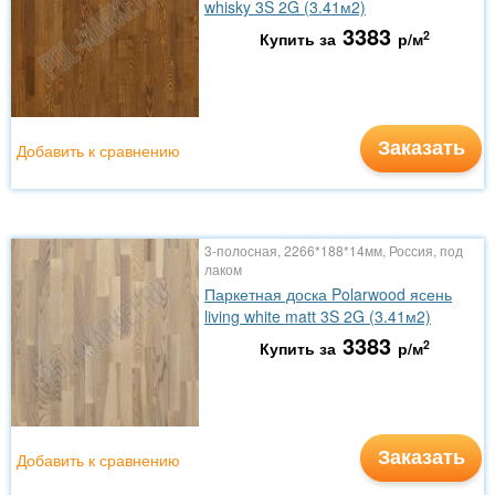
whisky 3S 2G (3.41м2)
3383
2
Купить за
р/м
Заказать
Добавить к сравнению
3-полосная, 2266*188*14мм, Россия, под
лаком
Паркетная доска Polarwood ясень
living white matt 3S 2G (3.41м2)
3383
2
Купить за
р/м
Заказать
Добавить к сравнению