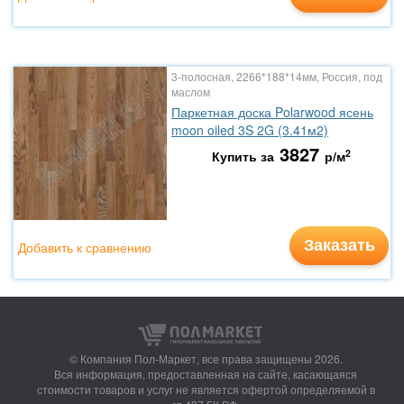
3-полосная, 2266*188*14мм, Россия, под
маслом
Паркетная доска Polarwood ясень
moon oiled 3S 2G (3.41м2)
3827
2
Купить за
р/м
Заказать
Добавить к сравнению
© Компания Пол-Маркет,
все права защищены 2026.
Вся информация, предоставленная на сайте, касающаяся
стоимости товаров и услуг не является офертой определяемой в