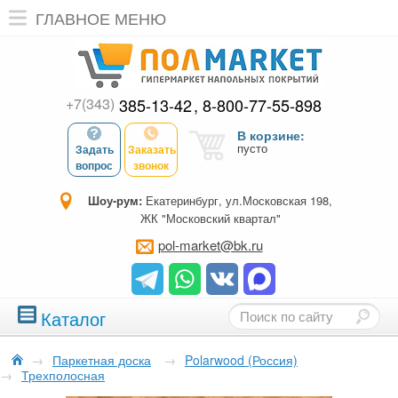
ГЛАВНОЕ МЕНЮ
+7(343)
385-13-42
8-800-77-55-898
В корзине:
пусто
Задать
Заказать
вопрос
звонок
Шоу-рум:
Екатеринбург, ул.Московская 198,
ЖК "Московский квартал"
pol-market@bk.ru
Каталог
→
Паркетная доска
→
Polarwood (Россия)
→
Трехполосная