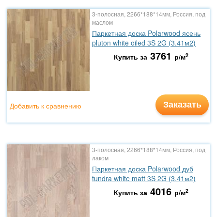
3-полосная, 2266*188*14мм, Россия, под
маслом
Паркетная доска Polarwood ясень
pluton white oiled 3S 2G (3.41м2)
3761
2
Купить за
р/м
Заказать
Добавить к сравнению
3-полосная, 2266*188*14мм, Россия, под
лаком
Паркетная доска Polarwood дуб
tundra white matt 3S 2G (3.41м2)
4016
2
Купить за
р/м