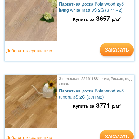
Паркетная доска Polarwood дуб
living white matt 3S 2G (3.41м2)
3657
2
Купить за
р/м
Заказать
Добавить к сравнению
3-полосная, 2266*188*14мм, Россия, под
лаком
Паркетная доска Polarwood дуб
tundra 3S 2G (3.41м2)
3771
2
Купить за
р/м
Заказать
Добавить к сравнению