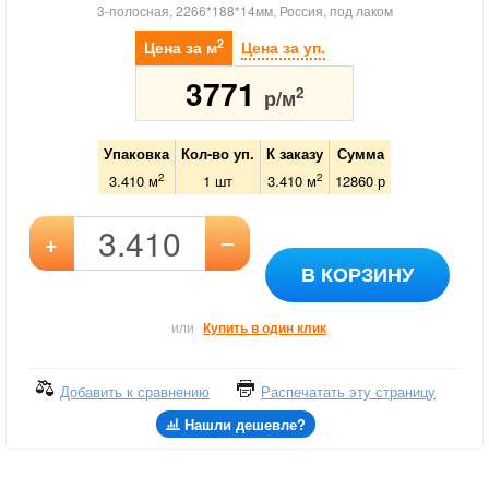
3-полосная, 2266*188*14мм, Россия, под лаком
2
Цена за м
Цена за уп.
3771
2
р/м
Упаковка
Кол-во уп.
К заказу
Сумма
2
2
3.410 м
1
шт
3.410
м
12860
р
–
+
В КОРЗИНУ
или
Купить в один клик
Добавить к сравнению
Распечатать эту страницу
Нашли дешевле?