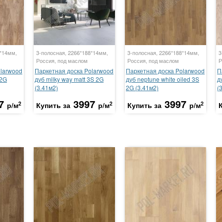
8*14мм,
3-полосная, 2266*188*14мм,
3-полосная, 2266*188*14мм,
3
Россия, под маслом
Россия, под маслом
Р
olarwood
Паркетная доска Polarwood
Паркетная доска Polarwood
П
 2G
дуб milky way matt 3S 2G
дуб neptune white oiled 3S
д
(3.41м2)
2G (3.41м2)
(
7
3997
3997
2
2
2
р/м
Купить за
р/м
Купить за
р/м