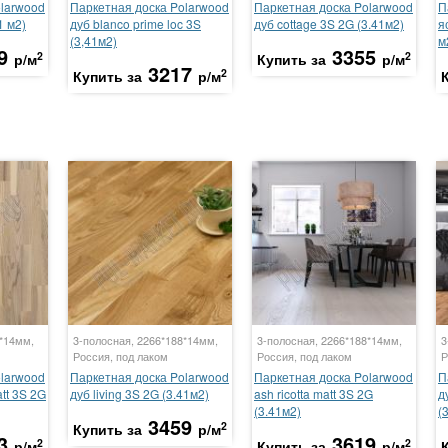
olarwood
Паркетная доска Polarwood
Паркетная доска Polarwood
П
1 м2)
дуб blanco prime loc 3S
дуб cottage 3S 2G (3.41м2)
я
(3,41м2)
м
9
3355
2
2
р/м
Купить за
р/м
3217
2
Купить за
р/м
8*14мм,
3-полосная, 2266*188*14мм,
3-полосная, 2266*188*14мм,
3
Россия, под лаком
Россия, под лаком
Р
olarwood
Паркетная доска Polarwood
Паркетная доска Polarwood
П
att 3S 2G
дуб living 3S 2G (3.41м2)
ash ricotta matt 3S 2G
д
(3.41м2)
(
3459
2
Купить за
р/м
3
3619
2
2
р/м
Купить за
р/м