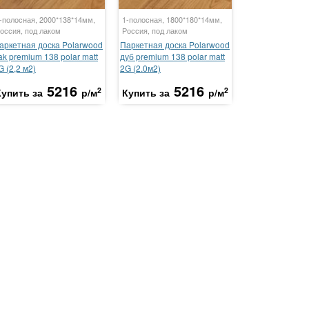
-полосная, 2000*138*14мм,
1-полосная, 1800*180*14мм,
оссия, под лаком
Россия, под лаком
аркетная доска Polarwood
Паркетная доска Polarwood
ak premium 138 polar matt
дуб premium 138 polar matt
G (2,2 м2)
2G (2.0м2)
5216
5216
2
2
Купить за
р/м
Купить за
р/м