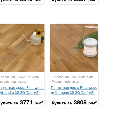
-полосная, 2266*188*14мм,
3-полосная, 2266*188*14мм,
оссия, под лаком
Россия, под лаком
аркетная доска Polarwood
Паркетная доска Polarwood
уб tundra 3S 2G (3.41м2)
дуб oregon 3S 2G (3.41м2)
3771
3808
2
2
Купить за
р/м
Купить за
р/м