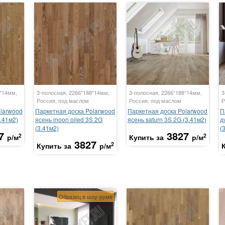
8*14мм,
3-полосная, 2266*188*14мм,
3-полосная, 2266*188*14мм,
3
Россия, под маслом
Россия, под маслом
Р
olarwood
Паркетная доска Polarwood
Паркетная доска Polarwood
П
.41м2)
ясень moon oiled 3S 2G
ясень saturn 3S 2G (3.41м2)
д
(3.41м2)
(
7
3827
2
2
р/м
Купить за
р/м
3827
2
Купить за
р/м
Образец в шоу-руме