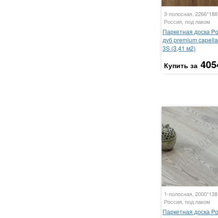
3-полосная, 2266*18
Россия, под лаком
Паркетная доска P
дуб premium capella
3S (3,41 м2)
405
Купить за
1-полосная, 2000*13
Россия, под лаком
Паркетная доска P