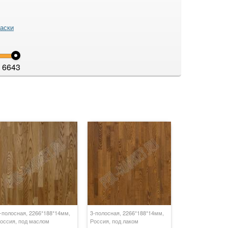
аски
6643
-полосная, 2266*188*14мм,
3-полосная, 2266*188*14мм,
оссия, под маслом
Россия, под лаком