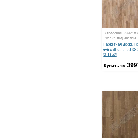
3-полосная, 2266*18
Россия, под маслом
Паркетная доска P
дуб callisto oiled 3S
(3.41м2)
399
Купить за