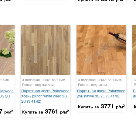
8*14мм,
3-полосная, 2266*188*14мм,
3-полосная, 2266*188*14мм,
3
Россия, под маслом
Россия, под лаком
Р
olarwood
Паркетная доска Polarwood
Паркетная доска Polarwood
П
t 3S 2G
ясень pluton white oiled 3S
дуб native 3S 2G (3.41м2)
д
2G (3.41м2)
3771
2
Купить за
р/м
7
3761
2
2
р/м
Купить за
р/м