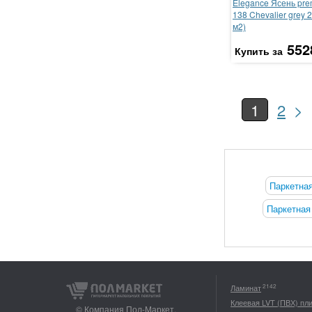
Elegance Ясень pr
138 Chevalier grey 2
м2)
552
Купить за
>
1
2
Паркетная
Паркетная
2142
Ламинат
Клеевая LVT (ПВХ) пл
© Компания Пол-Маркет,