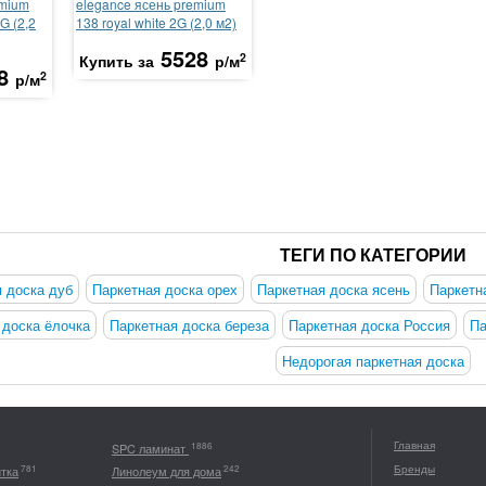
emium
elegance ясень premium
G (2,2
138 royal white 2G (2,0 м2)
5528
2
Купить за
р/м
8
2
р/м
ТЕГИ ПО КАТЕГОРИИ
 доска дуб
Паркетная доска орех
Паркетная доска ясень
Паркетн
 доска ёлочка
Паркетная доска береза
Паркетная доска Россия
Па
Недорогая паркетная доска
Главная
1886
SPC ламинат
Бренды
781
242
итка
Линолеум для дома