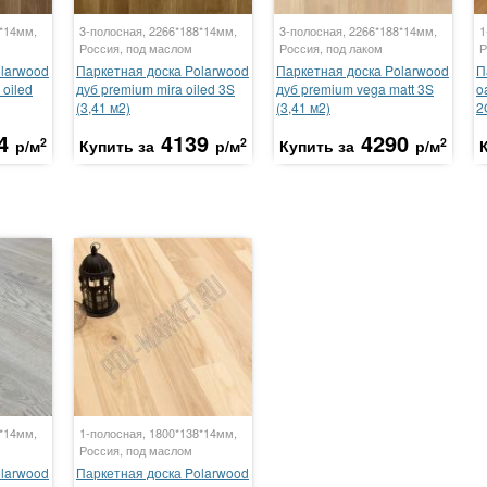
8*14мм,
3-полосная, 2266*188*14мм,
3-полосная, 2266*188*14мм,
1
Россия, под маслом
Россия, под лаком
Р
olarwood
Паркетная доска Polarwood
Паркетная доска Polarwood
П
 oiled
дуб premium mira oiled 3S
дуб premium vega matt 3S
o
(3,41 м2)
(3,41 м2)
2
4
4139
4290
2
2
2
р/м
Купить за
р/м
Купить за
р/м
8*14мм,
1-полосная, 1800*138*14мм,
Россия, под маслом
olarwood
Паркетная доска Polarwood