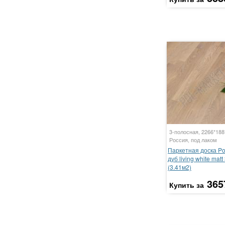
3-полосная, 2266*18
Россия, под лаком
Паркетная доска P
дуб living white mat
(3.41м2)
365
Купить за