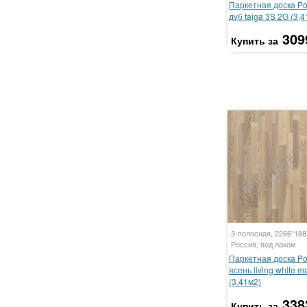
Паркетная доска P
дуб taiga 3S 2G (3,4
309
Купить за
3-полосная, 2266*18
Россия, под лаком
Паркетная доска P
ясень living white m
(3.41м2)
338
Купить за