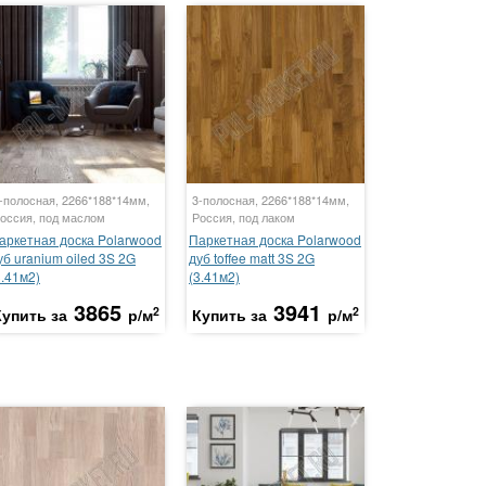
-полосная, 2266*188*14мм,
3-полосная, 2266*188*14мм,
оссия, под маслом
Россия, под лаком
аркетная доска Polarwood
Паркетная доска Polarwood
уб uranium oiled 3S 2G
дуб toffee matt 3S 2G
3.41м2)
(3.41м2)
3865
3941
2
2
Купить за
р/м
Купить за
р/м