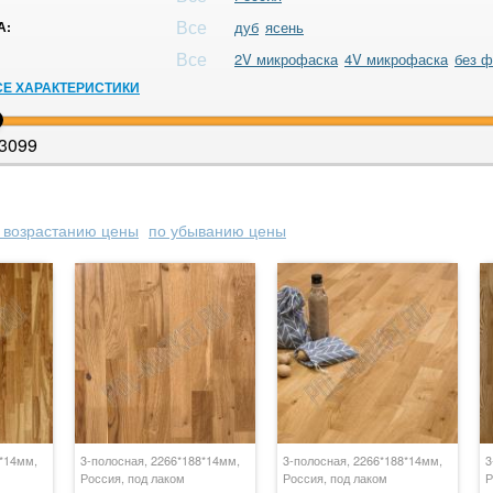
Все
А:
дуб
ясень
Все
2V микрофаска
4V микрофаска
без ф
СЕ ХАРАКТЕРИСТИКИ
3099
 возрастанию цены
по убыванию цены
8*14мм,
3-полосная, 2266*188*14мм,
3-полосная, 2266*188*14мм,
3
Россия, под лаком
Россия, под лаком
Р