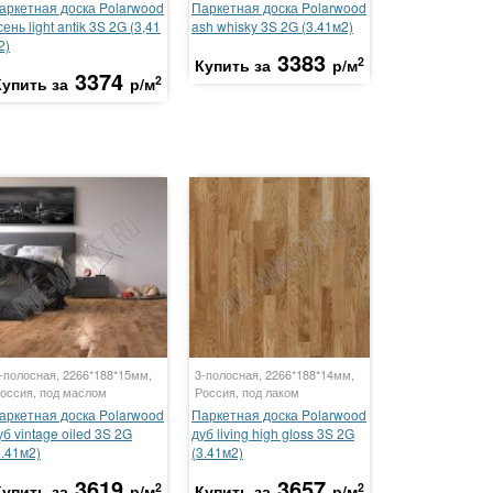
аркетная доска Polarwood
Паркетная доска Polarwood
сень light antik 3S 2G (3,41
ash whisky 3S 2G (3.41м2)
2)
3383
2
Купить за
р/м
3374
2
Купить за
р/м
-полосная, 2266*188*15мм,
3-полосная, 2266*188*14мм,
оссия, под маслом
Россия, под лаком
аркетная доска Polarwood
Паркетная доска Polarwood
уб vintage oiled 3S 2G
дуб living high gloss 3S 2G
3.41м2)
(3.41м2)
3619
3657
2
2
Купить за
р/м
Купить за
р/м