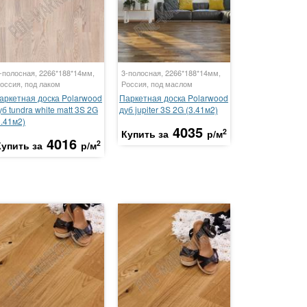
-полосная, 2266*188*14мм,
3-полосная, 2266*188*14мм,
оссия, под лаком
Россия, под маслом
аркетная доска Polarwood
Паркетная доска Polarwood
уб tundra white matt 3S 2G
дуб jupiter 3S 2G (3.41м2)
3.41м2)
4035
2
Купить за
р/м
4016
2
Купить за
р/м