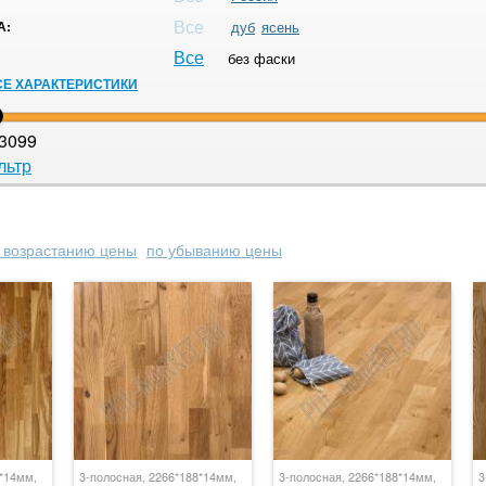
Все
А:
дуб
ясень
Все
без фаски
СЕ ХАРАКТЕРИСТИКИ
3099
льтр
 возрастанию цены
по убыванию цены
8*14мм,
3-полосная, 2266*188*14мм,
3-полосная, 2266*188*14мм,
3