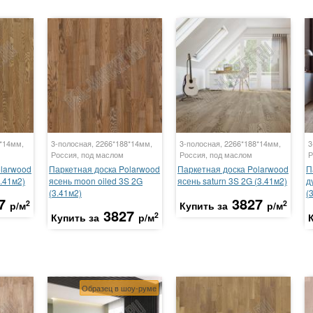
8*14мм,
3-полосная, 2266*188*14мм,
3-полосная, 2266*188*14мм,
3
Россия, под маслом
Россия, под маслом
Р
olarwood
Паркетная доска Polarwood
Паркетная доска Polarwood
П
.41м2)
ясень moon oiled 3S 2G
ясень saturn 3S 2G (3.41м2)
д
(3.41м2)
(
7
3827
2
2
р/м
Купить за
р/м
3827
2
Купить за
р/м
Образец в шоу-руме