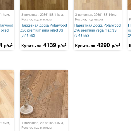
8*14мм,
3-полосная, 2266*188*14мм,
3-полосная, 2266*188*14мм,
1
Россия, под маслом
Россия, под лаком
Р
olarwood
Паркетная доска Polarwood
Паркетная доска Polarwood
П
 oiled
дуб premium mira oiled 3S
дуб premium vega matt 3S
o
(3,41 м2)
(3,41 м2)
2
4
4139
4290
2
2
2
р/м
Купить за
р/м
Купить за
р/м
8*14мм,
1-полосная, 2000*188*14мм,
Россия, под маслом