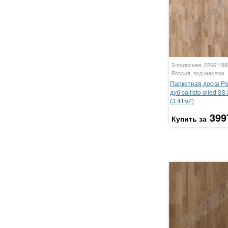
3-полосная, 2266*18
Россия, под маслом
Паркетная доска P
дуб callisto oiled 3S
(3.41м2)
399
Купить за