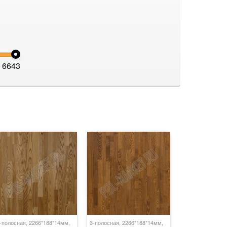
6643
-полосная, 2266*188*14мм,
3-полосная, 2266*188*14мм,