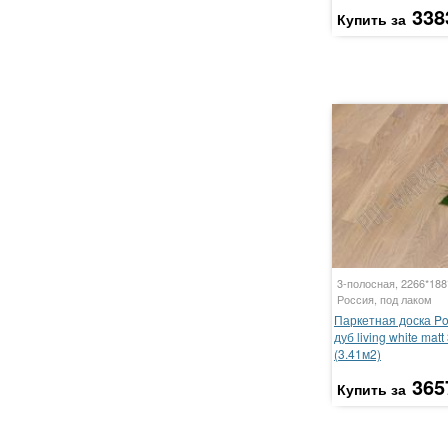
338
Купить за
3-полосная, 2266*18
Россия, под лаком
Паркетная доска P
дуб living white mat
(3.41м2)
365
Купить за