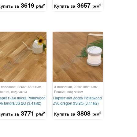
3619
3657
2
2
Купить за
р/м
Купить за
р/м
-полосная, 2266*188*14мм,
3-полосная, 2266*188*14мм,
оссия, под лаком
Россия, под лаком
аркетная доска Polarwood
Паркетная доска Polarwood
уб tundra 3S 2G (3.41м2)
дуб oregon 3S 2G (3.41м2)
3771
3808
2
2
Купить за
р/м
Купить за
р/м