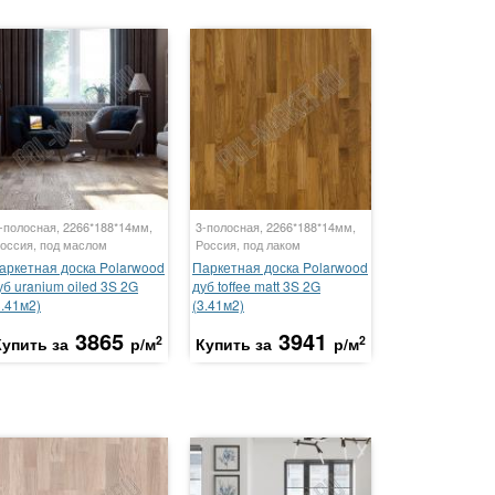
-полосная, 2266*188*14мм,
3-полосная, 2266*188*14мм,
оссия, под маслом
Россия, под лаком
аркетная доска Polarwood
Паркетная доска Polarwood
уб uranium oiled 3S 2G
дуб toffee matt 3S 2G
3.41м2)
(3.41м2)
3865
3941
2
2
Купить за
р/м
Купить за
р/м