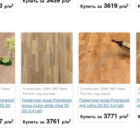
Купить за
р/м
3
3619
2
2
р/м
Купить за
р/м
8*14мм,
3-полосная, 2266*188*14мм,
3-полосная, 2266*188*14мм,
3
Россия, под маслом
Россия, под лаком
Р
olarwood
Паркетная доска Polarwood
Паркетная доска Polarwood
П
t 3S 2G
ясень pluton white oiled 3S
дуб native 3S 2G (3.41м2)
д
2G (3.41м2)
3771
2
Купить за
р/м
7
3761
2
2
р/м
Купить за
р/м