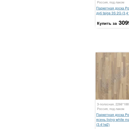
Россия, под лаком
Паркетная доска P
дуб taiga 3S 2G (3,4
309
Купить за
3-полосная, 2266*18
Россия, под лаком
Паркетная доска P
ясень living white m
(3.41м2)