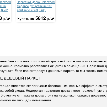
olarwood
Паркетная доска Polarwood
mium
elegance дуб premium 188
2,0 м2)
artist sand 2G (3,0 м2)
8
5812
2
2
р/м
Купить за
р/м
мена было признано, что самый красивый пол – это пол из паркетн
оскошно, грамотно расставляет акценты в помещении. Паркетная д
езультат. Если вас интересует дешевый паркет, то мы готовы помо
ОЕ ДЕШЕВЫЙ ПАРКЕТ
ериал является экологически безопасным, весьма эффектно смотри
 за собой ухода. Недорогая паркетная доска имеет трехслойную стр
 В отличие от паркета доска стоит на несколько порядков дешевле,
большом по площади помещении.