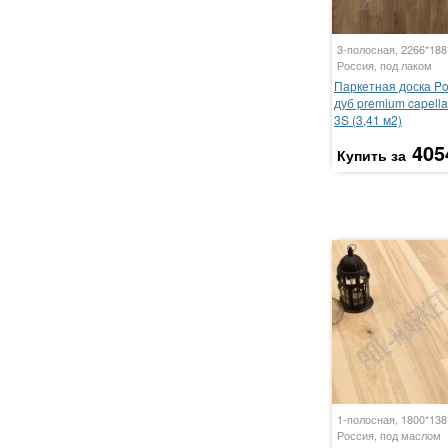
3-полосная, 2266*18
Россия, под лаком
Паркетная доска P
дуб premium capella
3S (3,41 м2)
405
Купить за
1-полосная, 1800*13
Россия, под маслом