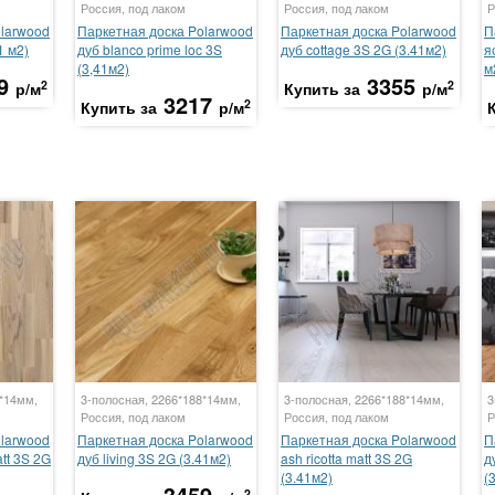
Россия, под лаком
Россия, под лаком
Р
olarwood
Паркетная доска Polarwood
Паркетная доска Polarwood
П
1 м2)
дуб blanco prime loc 3S
дуб cottage 3S 2G (3.41м2)
я
(3,41м2)
м
9
3355
2
2
р/м
Купить за
р/м
3217
2
Купить за
р/м
8*14мм,
3-полосная, 2266*188*14мм,
3-полосная, 2266*188*14мм,
3
Россия, под лаком
Россия, под лаком
Р
olarwood
Паркетная доска Polarwood
Паркетная доска Polarwood
П
att 3S 2G
дуб living 3S 2G (3.41м2)
ash ricotta matt 3S 2G
д
(3.41м2)
(
3459
2