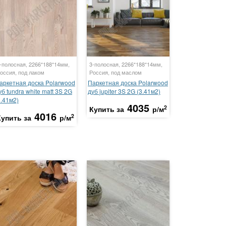
-полосная, 2266*188*14мм,
3-полосная, 2266*188*14мм,
оссия, под лаком
Россия, под маслом
аркетная доска Polarwood
Паркетная доска Polarwood
уб tundra white matt 3S 2G
дуб jupiter 3S 2G (3.41м2)
3.41м2)
4035
2
Купить за
р/м
4016
2
Купить за
р/м