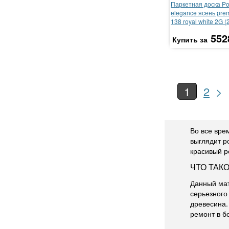
Паркетная доска P
elegance ясень pre
138 royal white 2G (
552
Купить за
>
1
2
Во все вре
выглядит р
красивый р
ЧТО ТАК
Данный мат
серьезного
древесина.
ремонт в 