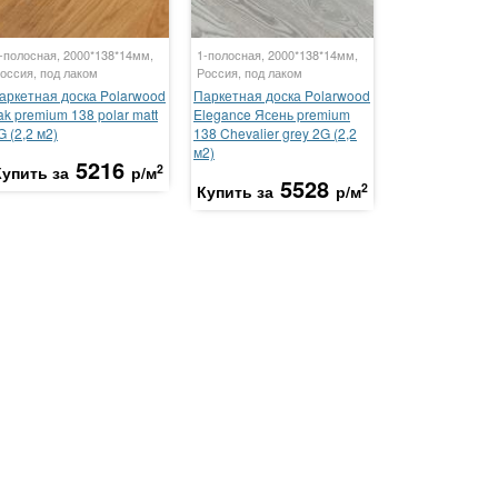
-полосная, 2000*138*14мм,
1-полосная, 2000*138*14мм,
оссия, под лаком
Россия, под лаком
аркетная доска Polarwood
Паркетная доска Polarwood
ak premium 138 polar matt
Elegance Ясень premium
G (2,2 м2)
138 Chevalier grey 2G (2,2
м2)
5216
2
Купить за
р/м
5528
2
Купить за
р/м