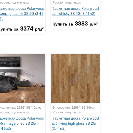
оссия, под маслом
Россия, под лаком
аркетная доска Polarwood
Паркетная доска Polarwood
сень light antik 3S 2G (3,41
ash whisky 3S 2G (3.41м2)
2)
3383
2
Купить за
р/м
3374
2
Купить за
р/м
-полосная, 2266*188*15мм,
3-полосная, 2266*188*14мм,
оссия, под маслом
Россия, под лаком
аркетная доска Polarwood
Паркетная доска Polarwood
уб vintage oiled 3S 2G
дуб living high gloss 3S 2G
3.41м2)
(3.41м2)