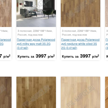
8*14мм,
3-полосная, 2266*188*14мм,
3-полосная, 2266*188*14мм,
3
Россия, под маслом
Россия, под маслом
Р
olarwood
Паркетная доска Polarwood
Паркетная доска Polarwood
П
 2G
дуб milky way matt 3S 2G
дуб neptune white oiled 3S
д
(3.41м2)
2G (3.41м2)
(
7
3997
3997
2
2
2
р/м
Купить за
р/м
Купить за
р/м