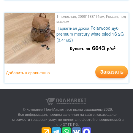
1-полосная, 2000*188*14мм, Россия, под
маслом
Паркетная доска Polarwood дуб
premium mercury white oiled 1S 2G
(3.41м2)
6643
2
Купить за
р/м
Заказать
Добавить к сравнению
© Компания Пол-Маркет,
все права защищены 2026.
Вся информация, предоставленная на сайте, касающаяся
стоимости товаров и услуг не является офертой определяемой в
ст.437 ГК РФ.