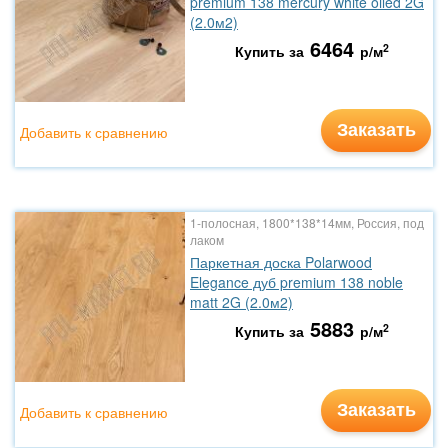
premium 138 mercury white oiled 2G
(2.0м2)
6464
2
Купить за
р/м
Заказать
Добавить к сравнению
1-полосная, 1800*138*14мм, Россия, под
лаком
Паркетная доска Polarwood
Elegance дуб premium 138 noble
matt 2G (2.0м2)
5883
2
Купить за
р/м
Заказать
Добавить к сравнению