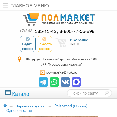
ГЛАВНОЕ МЕНЮ
+7(343)
385-13-42
8-800-77-55-898
В корзине:
пусто
Задать
Заказать
вопрос
звонок
Шоу-рум:
Екатеринбург, ул.Московская 198,
ЖК "Московский квартал"
pol-market@bk.ru
Каталог
→
Паркетная доска
→
Polarwood (Россия)
→
Однополосная