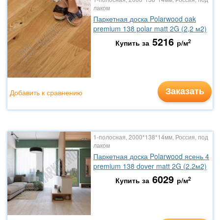
лаком
Паркетная доска Polarwood oak
premium 138 polar matt 2G (2,2 м2)
5216
2
Купить за
р/м
Заказать
Добавить к сравнению
1-полосная, 2000*138*14мм, Россия, под
лаком
Паркетная доска Polarwood ясень 4
premium 138 dover matt 2G (2.2м2)
6029
2
Купить за
р/м