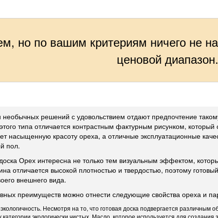
м, но по вашим критериям ничего не н
ценовой диапазон
 необычных решений с удовольствием отдают предпочтение такому
этого типа отличается контрастным фактурным рисунком, который с
ет насыщенную красоту ореха, а отличные эксплуатационные качес
й пол.
доска Орех интересна не только тем визуальным эффектом, котор
ина отличается высокой плотностью и твердостью, поэтому готовый
воего внешнего вида.
авных преимуществ можно отнести следующие свойства ореха и пар
экологичность. Несмотря на то, что готовая доска подвергается различным
к категории экологически чистых. Масло, которое используется для создания 