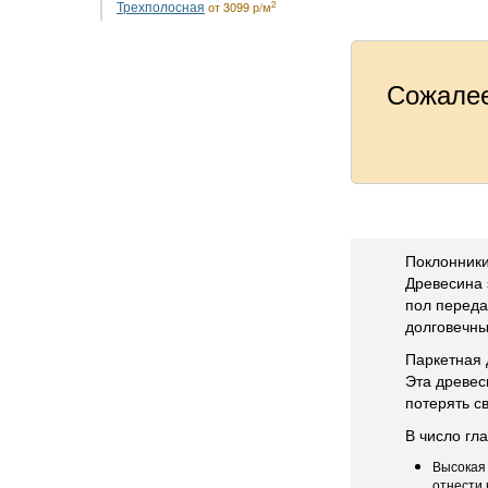
Трехполосная
2
от 3099 р/м
Сожалее
Поклонники
Древесина 
пол переда
долговечны
Паркетная 
Эта древес
потерять с
В число гл
Высокая 
отнести 