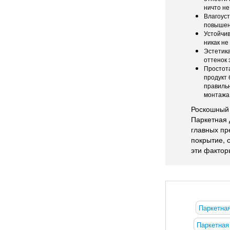
ничто не
Влагоуст
повышен
Устойчив
никак не
Эстетика
оттенок 
Простота
продукт 
правильн
монтажа 
Роскошный 
Паркетная 
главных пр
покрытие, 
эти фактор
Паркетная
Паркетная