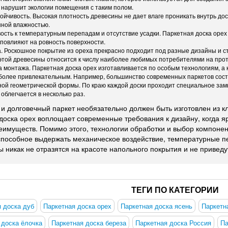
 нарушит экологии помещения с таким полом.
ойчивость. Высокая плотность древесины не дает влаге проникать внутрь до
ной влажностью.
ость к температурным перепадам и отсутствие усадки. Паркетная доска орех
 повлияют на ровность поверхности.
. Роскошное покрытие из ореха прекрасно подходит под разные дизайны и 
этой древесины относится к числу наиболее любимых потребителями на про
 монтажа. Паркетная доска орех изготавливается по особым технологиям, а
более привлекательным. Например, большинство современных паркетов сост
ой геометрической формы. По краю каждой доски проходит специальное зам
облегчается в несколько раз.
и долговечный паркет необязательно должен быть изготовлен из кл
доска орех воплощает современные требования к дизайну, когда яр
еимуществ. Помимо этого, технологии обработки и выбор компонен
способное выдержать механическое воздействие, температурные 
ы никак не отразятся на красоте напольного покрытия и не приведут
ТЕГИ ПО КАТЕГОРИИ
 доска дуб
Паркетная доска орех
Паркетная доска ясень
Паркетн
 доска ёлочка
Паркетная доска береза
Паркетная доска Россия
Па