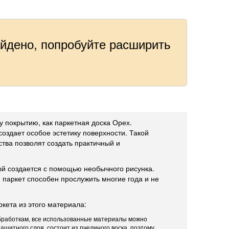
айдено, попробуйте расширить
.
 покрытию, как паркетная доска Орех.
оздает особое эстетику поверхности. Такой
тва позволят создать практичный и
ый создается с помощью необычного рисунка.
 паркет способен прослужить многие года и не
кета из этого материала:
 обработкам, все использованные материалы можно
защитного слоя, состоит из пчелиного воска, поэтому