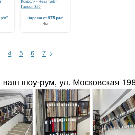
т
Ковролин Нева тафт
Галеон 820
975
2
2
р/м
Нарезка
от
р/м
4м
>
4
5
6
7
 наш шоу-рум, ул. Московская 198