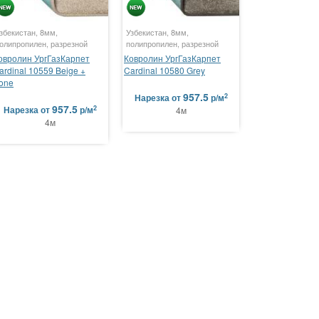
збекистан, 8мм,
Узбекистан, 8мм,
олипропилен, разрезной
полипропилен, разрезной
овролин УргГазКарпет
Ковролин УргГазКарпет
ardinal 10559 Beige +
Cardinal 10580 Grey
one
957.5
2
Нарезка
от
р/м
957.5
2
Нарезка
от
р/м
4м
4м