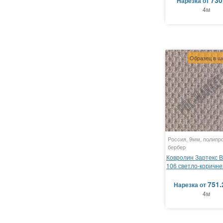
730
Нарезка
от
4м
Образец в ш
Россия, 9мм, полипр
бербер
Ковролин Зартекс 
106 светло-коричн
751.
Нарезка
от
4м