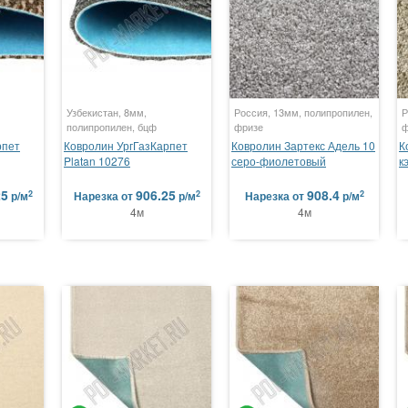
Узбекистан, 8мм,
Россия, 13мм, полипропилен,
Р
полипропилен, бцф
фризе
ф
рпет
Ковролин УргГазКарпет
Ковролин Зартекс Адель 10
К
Platan 10276
серо-фиолетовый
к
25
906.25
908.4
2
2
2
р/м
Нарезка
от
р/м
Нарезка
от
р/м
4м
4м