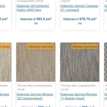
полипропилен, петля
скролл
п
рпет
Ковролин УргГазКарпет
Ковролин Зартекс Саванна
К
Partos 10565 Grey
57 т.палевый
D
5
662.5
678.75
2
2
2
р/м
Нарезка
от
р/м
Нарезка
от
р/м
4м
4м
оу-руме
Образец в шоу-руме
Образец в шоу-руме
опилен,
Россия, 6мм, полипропилен,
Россия, 6мм, полипропилен,
Р
петля
петля
б
Меланж
Ковролин Зартекс Меланж
Ковролин Зартекс Меланж
К
122 св.коричневый
71 бежево-серый
0
2
2
2