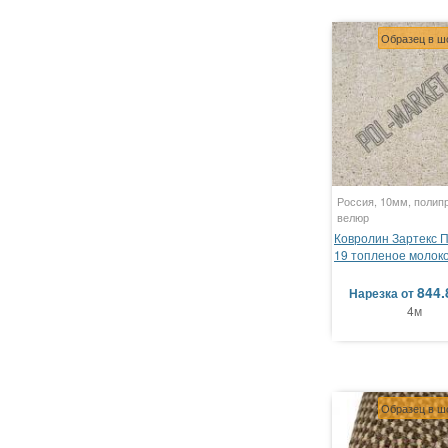
Образец в ш
Россия, 10мм, полип
велюр
Ковролин Зартекс 
19 топленое молок
844.
Нарезка
от
4м
Образец в ш