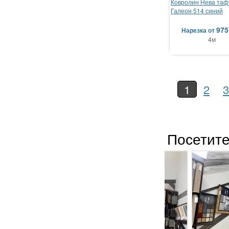
Ковролин Нева таф
Галеон 514 синий
975
Нарезка
от
4м
1
2
3
Посетите