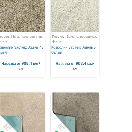
оссия, 13мм, полипропилен,
Россия, 13мм, полипропилен,
ризе
фризе
овролин Зартекс Адель 43
Ковролин Зартекс Адель 5
эмел
белый
908.4
908.4
2
2
Нарезка
от
р/м
Нарезка
от
р/м
4м
4м