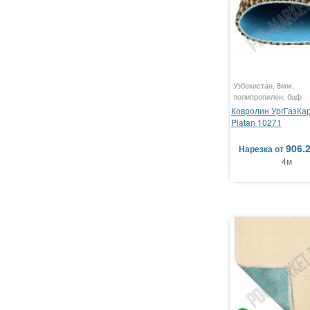
Узбекистан, 8мм,
полипропилен, бцф
Ковролин УргГазКа
Platan 10271
906.
Нарезка
от
4м