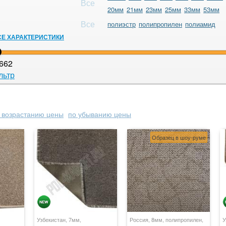
Все
20мм
21мм
23мм
25мм
33мм
53мм
Все
полиэстр
полипропилен
полиамид
СЕ ХАРАКТЕРИСТИКИ
662
льтр
 возрастанию цены
по убыванию цены
Образец в шоу-руме
Узбекистан, 7мм,
Россия, 8мм, полипропилен,
У