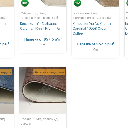
Узбекистан, 8мм,
Узбекистан, 8мм,
У
зной
полипропилен, разрезной
полипропилен, разрезной
п
рпет
Ковролин УргГазКарпет
Ковролин УргГазКарпет
К
 +
Cardinal 10557 Krem + Gri
Cardinal 10558 Cream +
C
Coffee
B
957.5
2
Нарезка
от
р/м
5
957.5
2
2
р/м
Нарезка
от
р/м
4м
4м
оу-руме
Образец в шоу-руме
мид,
Россия, 10мм, полиамид,
скролл