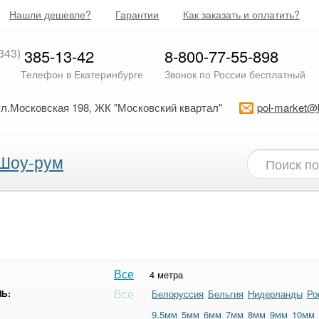
Нашли дешевле?
Гарантии
Как заказать и оплатить?
343)
385-13-42
8-800-77-55-898
Телефон в Екатеринбурге
Звонок по России бесплатный
ул.Московская 198, ЖК "Московский квартал"
pol-market@
Шоу-рум
Все
4 метра
Все
Ь:
Белоруссия
Бельгия
Нидерланды
Ро
9.5мм
5мм
6мм
7мм
8мм
9мм
10мм