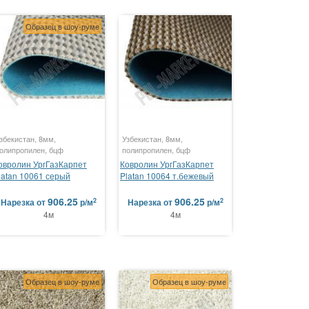
Образец в шоу-руме
збекистан, 8мм,
Узбекистан, 8мм,
олипропилен, бцф
полипропилен, бцф
овролин УргГазКарпет
Ковролин УргГазКарпет
latan 10061 серый
Platan 10064 т.бежевый
906.25
906.25
2
2
Нарезка
от
р/м
Нарезка
от
р/м
4м
4м
Образец в шоу-руме
Образец в шоу-руме