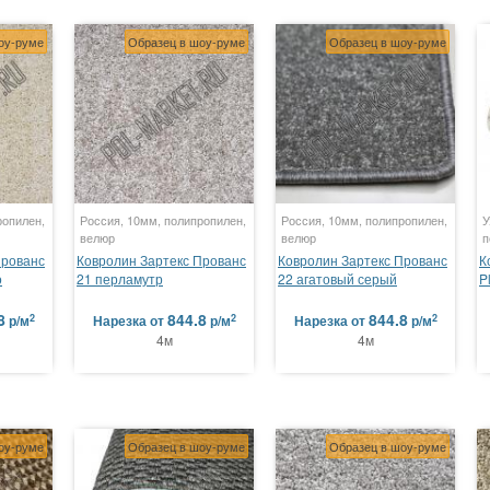
оу-руме
Образец в шоу-руме
Образец в шоу-руме
ропилен,
Россия, 10мм, полипропилен,
Россия, 10мм, полипропилен,
У
велюр
велюр
п
Прованс
Ковролин Зартекс Прованс
Ковролин Зартекс Прованс
К
о
21 перламутр
22 агатовый серый
P
8
844.8
844.8
2
2
2
р/м
Нарезка
от
р/м
Нарезка
от
р/м
4м
4м
оу-руме
Образец в шоу-руме
Образец в шоу-руме