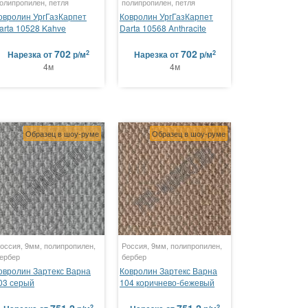
олипропилен, петля
полипропилен, петля
овролин УргГазКарпет
Ковролин УргГазКарпет
arta 10528 Kahve
Darta 10568 Anthracite
702
702
2
2
Нарезка
от
р/м
Нарезка
от
р/м
4м
4м
Образец в шоу-руме
Образец в шоу-руме
оссия, 9мм, полипропилен,
Россия, 9мм, полипропилен,
ербер
бербер
овролин Зартекс Варна
Ковролин Зартекс Варна
03 серый
104 коричнево-бежевый
2
2