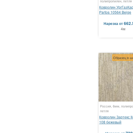
полипропилен, петля
Ковролин УргГазКа
Partos 10564 Beige
662.
Нарезка
от
4м
Образец в ш
Россия, 6мм, полипр
петля
Ковролин Зартекс 
108 бежевый