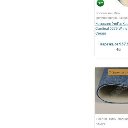
Узбекистан, 8мм,
полипропилен, разре
Ковролин УргГазКа
Cardinal 0579 White
Cream
957.
Нарезка
от
4м
Образец в ш
Россия, 10мм, полиа
скролл