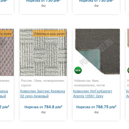
730
730
р/м
Нарезка
от
р/м
Нарезка
от
р/м
4м
4м
оу-руме
Образец в шоу-руме
опилен,
Россия, 10мм, полипропилен,
Узбекистан, 6мм,
У
скролл
полипропилен, петля
п
Варна
Ковролин Зартекс Кремона
Ковролин УргГазКарпет
К
евый
02 серо-бежевый
Aramis 10561 Grey
A
2
784.8
788.75
2
2
2
р/м
Нарезка
от
р/м
Нарезка
от
р/м
4м
4м