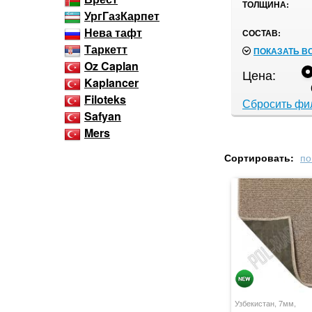
ТОЛЩИНА:
УргГазКарпет
Нева тафт
СОСТАВ:
Таркетт
ПОКАЗАТЬ В
Oz Caplan
Цена:
Kaplancer
Filoteks
Сбросить фи
Safyan
Mers
Сортировать:
по
Узбекистан, 7мм,