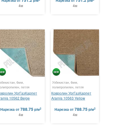
751.2
751.2
Нарезка
от
р/м
Нарезка
от
р/м
4м
4м
збекистан, 6мм,
Узбекистан, 6мм,
олипропилен, петля
полипропилен, петля
овролин УргГазКарпет
Ковролин УргГазКарпет
ramis 10562 Beige
Aramis 10563 Yellow
788.75
788.75
2
2
Нарезка
от
р/м
Нарезка
от
р/м
4м
4м