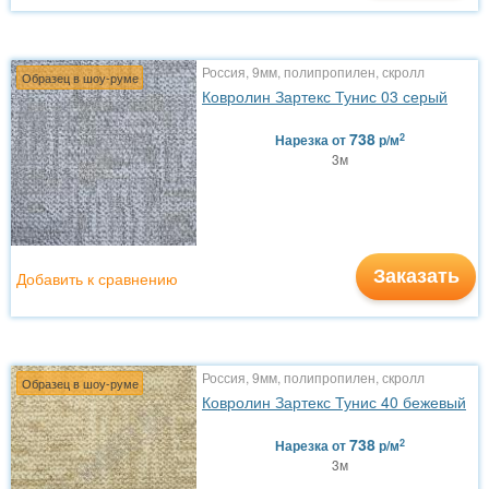
Россия, 9мм, полипропилен, скролл
Образец в шоу-руме
Ковролин Зартекс Тунис 03 серый
738
2
Нарезка
от
р/м
3м
Заказать
Добавить к сравнению
Россия, 9мм, полипропилен, скролл
Образец в шоу-руме
Ковролин Зартекс Тунис 40 бежевый
738
2
Нарезка
от
р/м
3м