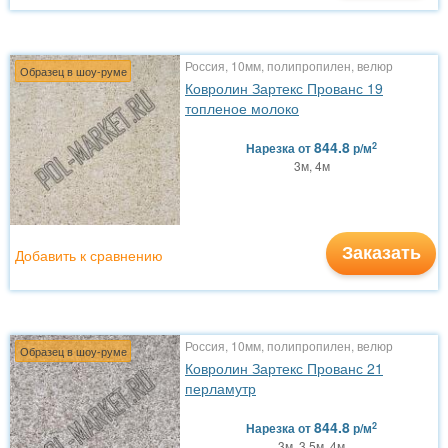
Россия, 10мм, полипропилен, велюр
Образец в шоу-руме
Ковролин Зартекс Прованс 19
топленое молоко
844.8
2
Нарезка
от
р/м
3м, 4м
Заказать
Добавить к сравнению
Россия, 10мм, полипропилен, велюр
Образец в шоу-руме
Ковролин Зартекс Прованс 21
перламутр
844.8
2
Нарезка
от
р/м
3м, 3.5м, 4м