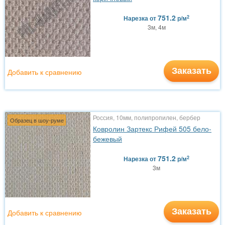
751.2
2
Нарезка
от
р/м
3м, 4м
Заказать
Добавить к сравнению
Россия, 10мм, полипропилен, бербер
Образец в шоу-руме
Ковролин Зартекс Рифей 505 бело-
бежевый
751.2
2
Нарезка
от
р/м
3м
Заказать
Добавить к сравнению