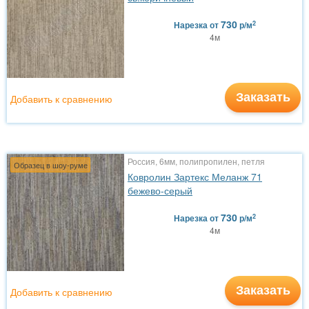
730
2
Нарезка
от
р/м
4м
Заказать
Добавить к сравнению
Россия, 6мм, полипропилен, петля
Образец в шоу-руме
Ковролин Зартекс Меланж 71
бежево-серый
730
2
Нарезка
от
р/м
4м
Заказать
Добавить к сравнению