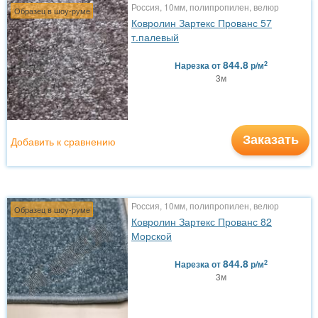
Россия, 10мм, полипропилен, велюр
Образец в шоу-руме
Ковролин Зартекс Прованс 57
т.палевый
844.8
2
Нарезка
от
р/м
3м
Заказать
Добавить к сравнению
Россия, 10мм, полипропилен, велюр
Образец в шоу-руме
Ковролин Зартекс Прованс 82
Морской
844.8
2
Нарезка
от
р/м
3м