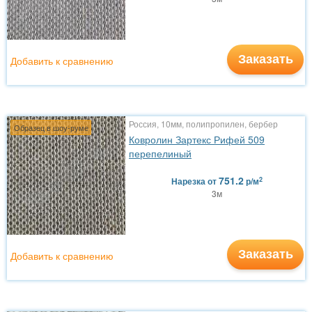
Заказать
Добавить к сравнению
Россия, 10мм, полипропилен, бербер
Образец в шоу-руме
Ковролин Зартекс Рифей 509
перепелиный
751.2
2
Нарезка
от
р/м
3м
Заказать
Добавить к сравнению