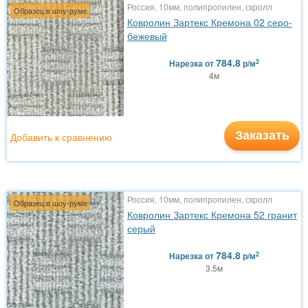
Россия, 10мм, полипропилен, скролл
Образец в шоу-руме
Ковролин Зартекс Кремона 02 серо-
бежевый
784.8
2
Нарезка
от
р/м
4м
Заказать
Добавить к сравнению
Россия, 10мм, полипропилен, скролл
Образец в шоу-руме
Ковролин Зартекс Кремона 52 гранит
серый
784.8
2
Нарезка
от
р/м
3.5м