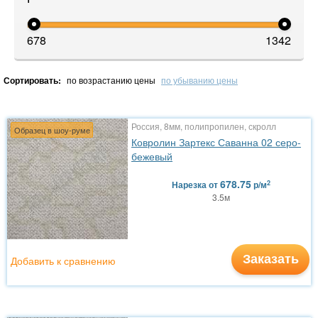
678
1342
Сортировать:
по возрастанию цены
по убыванию цены
Россия, 8мм, полипропилен, скролл
Образец в шоу-руме
Ковролин Зартекс Саванна 02 серо-
бежевый
678.75
2
Нарезка
от
р/м
3.5м
Заказать
Добавить к сравнению