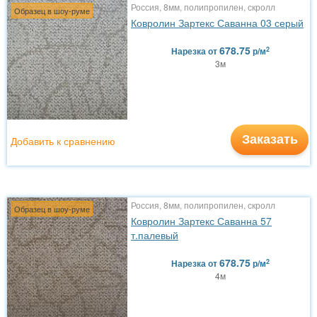
Россия, 8мм, полипропилен, скролл
Образец в шоу-руме
Ковролин Зартекс Саванна 03 серый
678.75
2
Нарезка
от
р/м
3м
Заказать
Добавить к сравнению
Россия, 8мм, полипропилен, скролл
Образец в шоу-руме
Ковролин Зартекс Саванна 57
т.палевый
678.75
2
Нарезка
от
р/м
4м