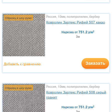
Россия, 10мм, полипропилен, бербер
Образец в шоу-руме
Ковролин Зартекс Рифей 507 какао
751.2
2
Нарезка
от
р/м
3м
Заказать
Добавить к сравнению
Россия, 10мм, полипропилен, бербер
Образец в шоу-руме
Ковролин Зартекс Рифей 508 серый
гранит
751.2
2
Нарезка
от
р/м
3м