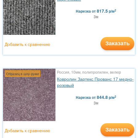
817.5
2
Нарезка
от
р/м
3м
Заказать
Добавить к сравнению
Россия, 10мм, полипропилен, велюр
Образец в шоу-руме
Ковролин Зартекс Прованс 17 медно-
розовый
844.8
2
Нарезка
от
р/м
3м
Заказать
Добавить к сравнению