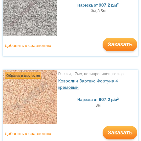
907.2
2
Нарезка
от
р/м
3м, 3.5м
Заказать
Добавить к сравнению
Россия, 17мм, полипропилен, велюр
Образец в шоу-руме
Ковролин Зартекс Фортуна 4
кремовый
907.2
2
Нарезка
от
р/м
3м
Заказать
Добавить к сравнению