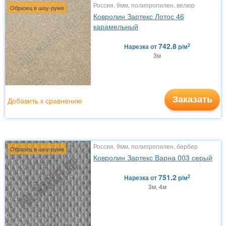
Россия, 9мм, полипропилен, велюр
Образец в шоу-руме
Ковролин Зартекс Лотос 46
карамельный
742.8
2
Нарезка
от
р/м
3м
Заказать
Добавить к сравнению
Россия, 9мм, полипропилен, бербер
Образец в шоу-руме
Ковролин Зартекс Варна 003 серый
751.2
2
Нарезка
от
р/м
3м, 4м