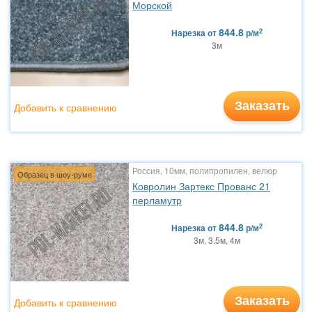
Морской
844.8
2
Нарезка
от
р/м
3м
Заказать
Добавить к сравнению
Россия, 10мм, полипропилен, велюр
Образец в шоу-руме
Ковролин Зартекс Прованс 21
перламутр
844.8
2
Нарезка
от
р/м
3м, 3.5м, 4м
Заказать
Добавить к сравнению