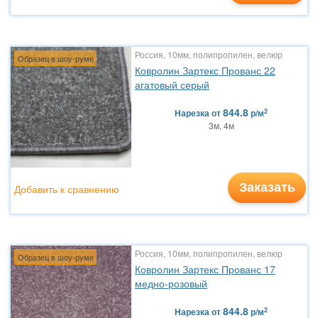
Россия, 10мм, полипропилен, велюр
Образец в шоу-руме
Ковролин Зартекс Прованс 22
агатовый серый
844.8
2
Нарезка
от
р/м
3м, 4м
Заказать
Добавить к сравнению
Россия, 10мм, полипропилен, велюр
Образец в шоу-руме
Ковролин Зартекс Прованс 17
медно-розовый
844.8
2
Нарезка
от
р/м