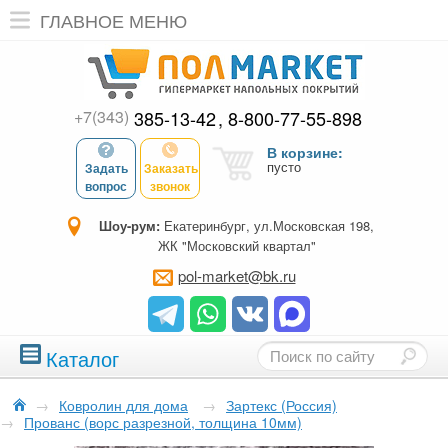
ГЛАВНОЕ МЕНЮ
+7(343)
385-13-42
8-800-77-55-898
В корзине:
пусто
Задать
Заказать
вопрос
звонок
Шоу-рум:
Екатеринбург, ул.Московская 198,
ЖК "Московский квартал"
pol-market@bk.ru
Каталог
→
Ковролин для дома
→
Зартекс (Россия)
→
Прованс (ворс разрезной, толщина 10мм)