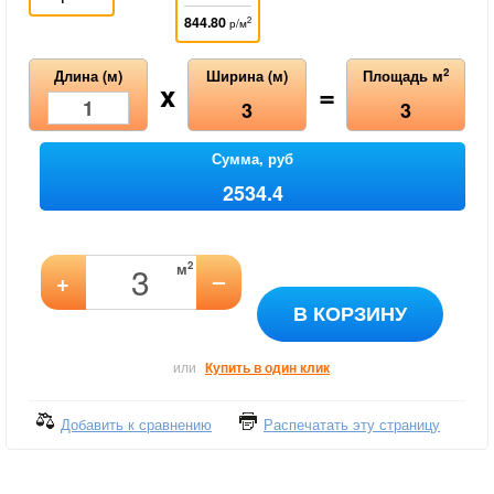
844.80
2
р/м
2
Длина (м)
Ширина (м)
Площадь м
x
=
3
3
Сумма, руб
2534.4
2
м
–
+
В КОРЗИНУ
или
Купить в один клик
Добавить к сравнению
Распечатать эту страницу