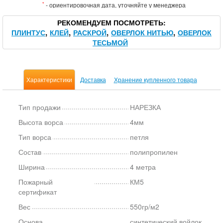
*
- ориентировочная дата, уточняйте у менеджера
РЕКОМЕНДУЕМ ПОСМОТРЕТЬ
ПЛИНТУС
КЛЕЙ
РАСКРОЙ
ОВЕРЛОК НИТЬЮ
ОВЕРЛОК
ТЕСЬМОЙ
Характеристики
Доставка
Хранение купленного товара
Тип продажи
НАРЕЗКА
Высота ворса
4мм
Тип ворса
петля
Состав
полипропилен
Ширина
4 метра
Пожарный
КМ5
сертификат
Вес
550гр/м2
Основа
синтетический войлок