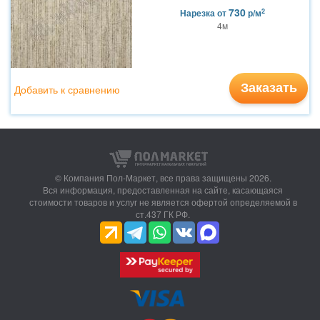
730
2
Нарезка
от
р/м
4м
Заказать
Добавить к сравнению
© Компания Пол-Маркет,
все права защищены 2026.
Вся информация, предоставленная на сайте, касающаяся
стоимости товаров и услуг не является офертой определяемой в
ст.437 ГК РФ.