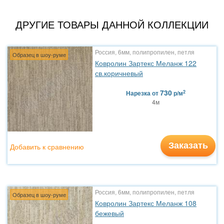
ДРУГИЕ ТОВАРЫ ДАННОЙ КОЛЛЕКЦИИ
Россия, 6мм, полипропилен, петля
Образец в шоу-руме
Ковролин Зартекс Меланж 122
св.коричневый
730
2
Нарезка
от
р/м
4м
Заказать
Добавить к сравнению
Россия, 6мм, полипропилен, петля
Образец в шоу-руме
Ковролин Зартекс Меланж 108
бежевый