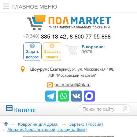
ГЛАВНОЕ МЕНЮ
+7(343)
385-13-42
8-800-77-55-898
В корзине:
пусто
Задать
Заказать
вопрос
звонок
Шоу-рум:
Екатеринбург, ул.Московская 198,
ЖК "Московский квартал"
pol-market@bk.ru
Каталог
→
Ковролин для дома
→
Зартекс (Россия)
→
Меланж (ворс петлевой, толщина 6мм)