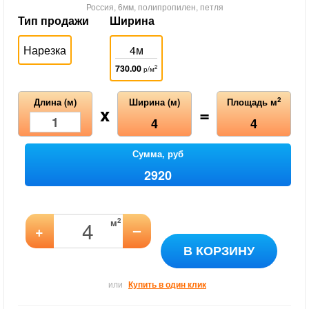
Россия, 6мм, полипропилен, петля
Тип продажи
Ширина
Нарезка
4м
730.00
2
р/м
2
Длина (м)
Ширина (м)
Площадь м
x
=
4
4
Сумма, руб
2920
2
м
–
+
В КОРЗИНУ
или
Купить в один клик