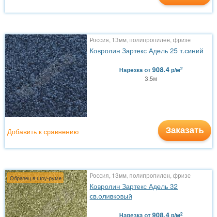
Россия, 13мм, полипропилен, фризе
Ковролин Зартекс Адель 25 т.синий
908.4
2
Нарезка
от
р/м
3.5м
Заказать
Добавить к сравнению
Россия, 13мм, полипропилен, фризе
Образец в шоу-руме
Ковролин Зартекс Адель 32
св.оливковый
908.4
2
Нарезка
от
р/м