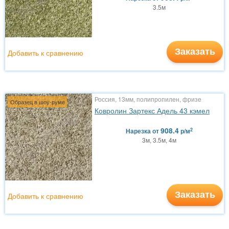
3.5м
Заказать
Добавить к сравнению
Россия, 13мм, полипропилен, фризе
Образец в шоу-руме
Ковролин Зартекс Адель 43 кэмел
908.4
2
Нарезка
от
р/м
3м, 3.5м, 4м
Заказать
Добавить к сравнению