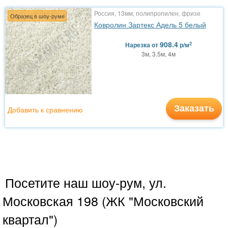
Россия, 13мм, полипропилен, фризе
Образец в шоу-руме
Ковролин Зартекс Адель 5 белый
908.4
2
Нарезка
от
р/м
3м, 3.5м, 4м
Заказать
Добавить к сравнению
Посетите наш шоу-рум, ул.
Московская 198 (ЖК "Московский
квартал")