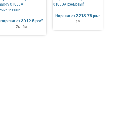
haggy 01800А
01800А кремовый
.коричневый
3218.75
2
Нарезка
от
р/м
3012.5
2
Нарезка
от
р/м
4м
2м, 4м