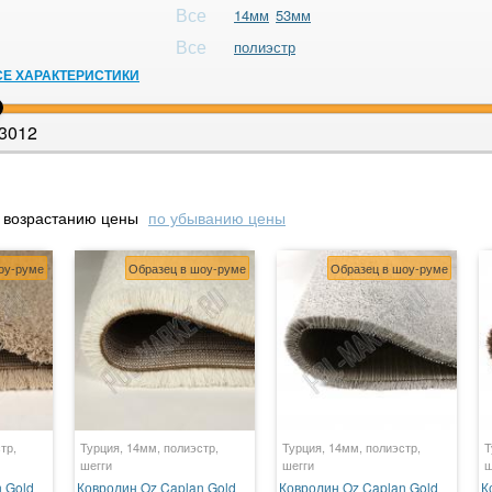
Все
14мм
53мм
Все
полиэстр
СЕ ХАРАКТЕРИСТИКИ
3012
 возрастанию цены
по убыванию цены
оу-руме
Образец в шоу-руме
Образец в шоу-руме
тр,
Турция, 14мм, полиэстр,
Турция, 14мм, полиэстр,
Т
шегги
шегги
ш
 Gold
Ковролин Oz Caplan Gold
Ковролин Oz Caplan Gold
К