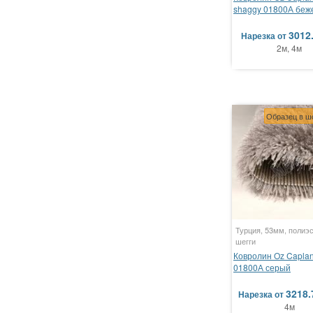
shaggy 01800А беж
3012
Нарезка
от
2м, 4м
Образец в ш
Турция, 53мм, полиэс
шегги
Ковролин Oz Caplan
01800А серый
3218.
Нарезка
от
4м