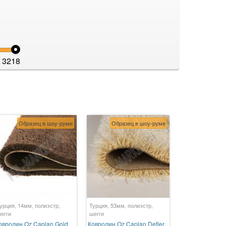
3218
Образец в шоу-руме
Образец в шоу-руме
урция, 14мм, полиэстр,
Турция, 53мм, полиэстр,
егги
шегги
овролин Oz Caplan Gold
Ковролин Oz Caplan Defier