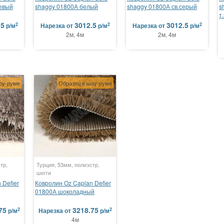
евый
shaggy 01800А белый
shaggy 01800А св.серый
s
т
.5
3012.5
3012.5
2
2
2
р/м
Нарезка
от
р/м
Нарезка
от
р/м
2м, 4м
2м, 4м
оу-руме
Образец в шоу-руме
тр,
Турция, 53мм, полиэстр,
шегги
 Defier
Ковролин Oz Caplan Defier
01800А шоколадный
75
3218.75
2
2
р/м
Нарезка
от
р/м
4м