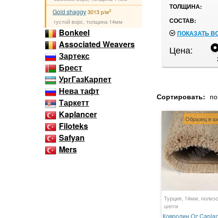
ТОЛЩИНА:
Gold shaggy
2
3013 р/м
СОСТАВ:
густой ворс, толщина 14мм
Bonkeel
ПОКАЗАТЬ В
Associated Weavers
Цена:
Зартекс
Брест
УргГазКарпет
Нева тафт
Сортировать:
по
Таркетт
Kaplancer
Образец в ш
Filoteks
Safyan
Mers
Турция, 14мм, полиэс
шегги
Ковролин Oz Caplan