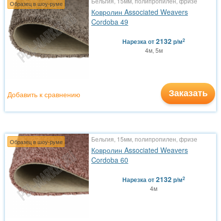
Бельгия, 15мм, полипропилен, фризе
Образец в шоу-руме
Ковролин Associated Weavers
Cordoba 49
2132
2
Нарезка
от
р/м
4м, 5м
Заказать
Добавить к сравнению
Бельгия, 15мм, полипропилен, фризе
Образец в шоу-руме
Ковролин Associated Weavers
Cordoba 60
2132
2
Нарезка
от
р/м
4м