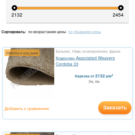
2132
2454
Сортировать:
по возрастанию цены
по убыванию цены
Бельгия, 15мм, полипропилен, фризе
Образец в шоу-руме
Ковролин Associated Weavers
Cordoba 33
2132
2
Нарезка
от
р/м
3м, 4м
Заказать
Добавить к сравнению