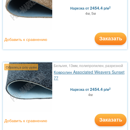
2454.4
2
Нарезка
от
р/м
4м, 5м
Заказать
Добавить к сравнению
Бельгия, 13мм, полипропилен, разрезной
Образец в шоу-руме
Ковролин Associated Weavers Sunset
77
2454.4
2
Нарезка
от
р/м
4м
Заказать
Добавить к сравнению