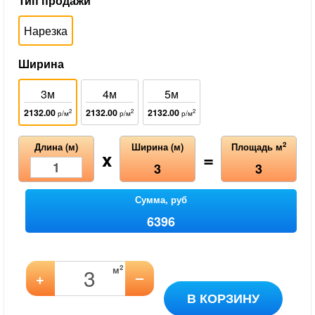
Тип продажи
Нарезка
Ширина
3м
4м
5м
2132.00
2132.00
2132.00
2
2
2
р/м
р/м
р/м
2
Длина (м)
Ширина (м)
Площадь м
x
=
3
3
Сумма, руб
6396
2
м
–
+
В КОРЗИНУ