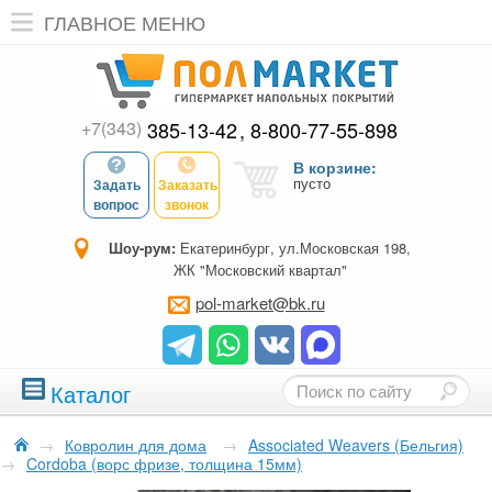
ГЛАВНОЕ МЕНЮ
+7(343)
385-13-42
8-800-77-55-898
В корзине:
пусто
Задать
Заказать
вопрос
звонок
Шоу-рум:
Екатеринбург, ул.Московская 198,
ЖК "Московский квартал"
pol-market@bk.ru
Каталог
→
Ковролин для дома
→
Associated Weavers (Бельгия)
→
Cordoba (ворс фризе, толщина 15мм)