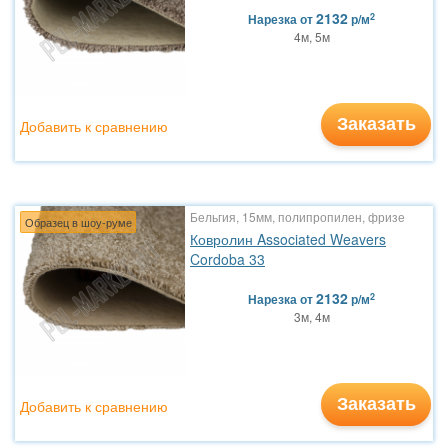
2132
2
Нарезка
от
р/м
4м, 5м
Заказать
Добавить к сравнению
Бельгия, 15мм, полипропилен, фризе
Образец в шоу-руме
Ковролин Associated Weavers
Cordoba 33
2132
2
Нарезка
от
р/м
3м, 4м
Заказать
Добавить к сравнению