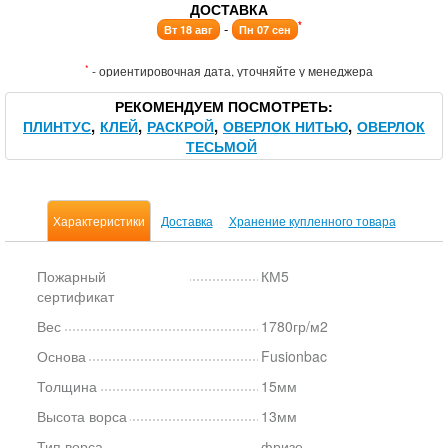
ДОСТАВКА
*
-
Вт 18 авг
Пн 07 сен
*
- ориентировочная дата, уточняйте у менеджера
РЕКОМЕНДУЕМ ПОСМОТРЕТЬ
ПЛИНТУС
КЛЕЙ
РАСКРОЙ
ОВЕРЛОК НИТЬЮ
ОВЕРЛОК
ТЕСЬМОЙ
Характеристики
Доставка
Хранение купленного товара
Пожарный
КМ5
сертификат
Вес
1780гр/м2
Основа
Fusionbac
Толщина
15мм
Высота ворса
13мм
Тип ворса
фризе