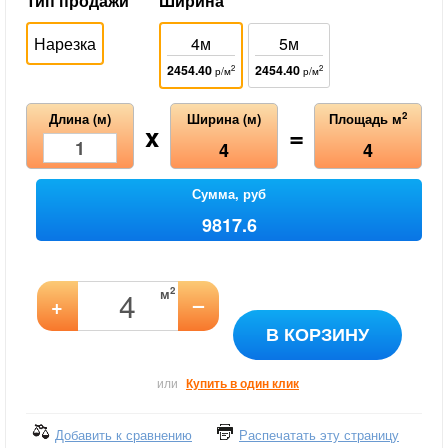
Тип продажи
Ширина
Нарезка
4м
5м
2454.40
2454.40
2
2
р/м
р/м
2
Длина (м)
Ширина (м)
Площадь м
x
=
4
4
Сумма, руб
9817.6
2
м
–
+
В КОРЗИНУ
или
Купить в один клик
Добавить к сравнению
Распечатать эту страницу