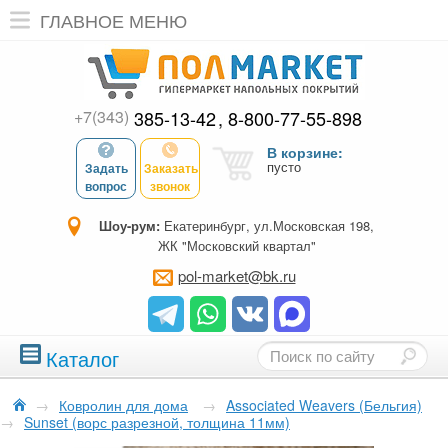
ГЛАВНОЕ МЕНЮ
+7(343)
385-13-42
8-800-77-55-898
В корзине:
пусто
Задать
Заказать
вопрос
звонок
Шоу-рум:
Екатеринбург, ул.Московская 198,
ЖК "Московский квартал"
pol-market@bk.ru
Каталог
→
Ковролин для дома
→
Associated Weavers (Бельгия)
→
Sunset (ворс разрезной, толщина 11мм)