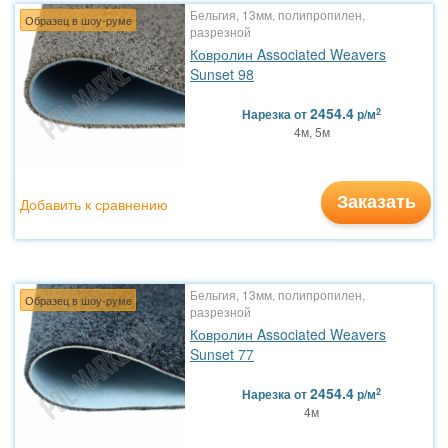
Бельгия, 13мм, полипропилен,
Образец в шоу-руме
разрезной
Ковролин Associated Weavers
Sunset 98
2454.4
2
Нарезка
от
р/м
4м, 5м
Заказать
Добавить к сравнению
Бельгия, 13мм, полипропилен,
Образец в шоу-руме
разрезной
Ковролин Associated Weavers
Sunset 77
2454.4
2
Нарезка
от
р/м
4м