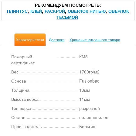
РЕКОМЕНДУЕМ ПОСМОТРЕТЬ
ПЛИНТУС
КЛЕЙ
РАСКРОЙ
ОВЕРЛОК НИТЬЮ
ОВЕРЛОК
ТЕСЬМОЙ
Характеристики
Доставка
Хранение купленного товара
Пожарный
КМ5
сертификат
Вес
1700гр/м2
Основа
Fusionbac
Толщина
13мм
Высота ворса
11мм
Тип ворса
разрезной
Состав
полипропилен
Производитель
Бельгия