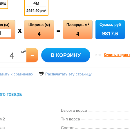
зка
4м
2454.40
2
р/м
Сумма, руб
2
а (м)
Ширина (м)
Площадь м
x
=
9817.6
4
4
2
м
–
В КОРЗИНУ
или
Купить в один 
авить к сравнению
Распечатать эту страницу
го товара
Высота ворса
/м2
Тип ворса
bac
Состав