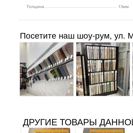
Толщина
13мм
Посетите наш шоу-рум, ул. 
ДРУГИЕ ТОВАРЫ ДАННО
Образец в шоу-руме
Образец в шоу-руме