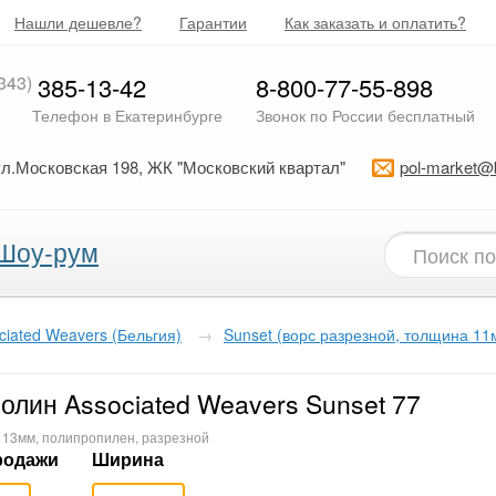
Нашли дешевле?
Гарантии
Как заказать и оплатить?
343)
385-13-42
8-800-77-55-898
Телефон в Екатеринбурге
Звонок по России бесплатный
ул.Московская 198, ЖК "Московский квартал"
pol-market@
Шоу-рум
ciated Weavers (Бельгия)
→
Sunset (ворс разрезной, толщина 11
олин Associated Weavers Sunset 77
, 13мм, полипропилен, разрезной
родажи
Ширина