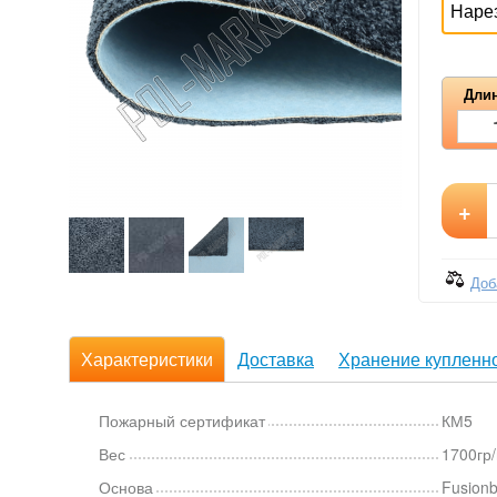
Наре
Длин
+
Доб
Характеристики
Доставка
Хранение купленно
Пожарный сертификат
КМ5
Вес
1700гр
Основа
Fusion