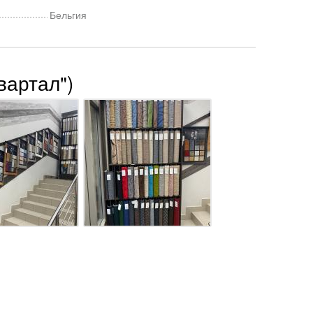
Бельгия
вартал")