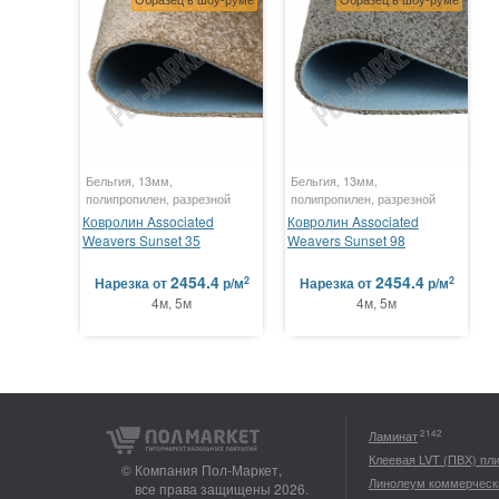
Бельгия, 13мм,
Бельгия, 13мм,
полипропилен, разрезной
полипропилен, разрезной
Ковролин Associated
Ковролин Associated
Weavers Sunset 35
Weavers Sunset 98
2454.4
2454.4
2
2
Нарезка
от
р/м
Нарезка
от
р/м
4м, 5м
4м, 5м
2142
Ламинат
Клеевая LVT (ПВХ) пл
© Компания Пол-Маркет,
Линолеум коммерческ
все права защищены 2026.