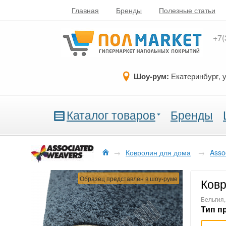
Главная
Бренды
Полезные статьи
+7(
Шоу-рум:
Екатеринбург, 
Каталог товаров
Бренды
→
Ковролин для дома
→
Asso
Образец представлен в шоу-руме
Ковр
Бельгия
Тип п